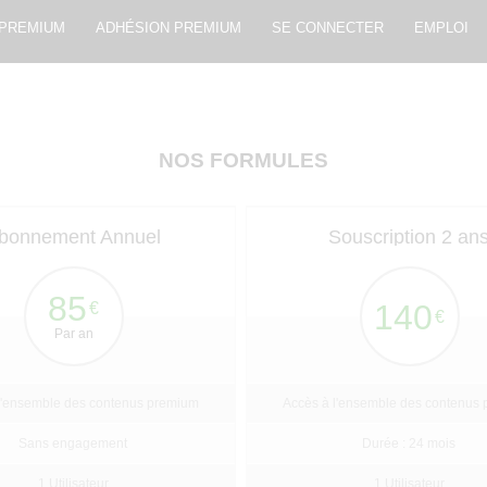
 PREMIUM
ADHÉSION PREMIUM
SE CONNECTER
EMPLOI
NOS FORMULES
bonnement Annuel
Souscription 2 an
85
140
€
€
Par an
l'ensemble des contenus premium
Accès à l'ensemble des contenus
Sans engagement
Durée : 24 mois
1 Utilisateur
1 Utilisateur