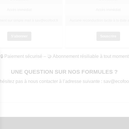
Accès immédiat
Accès immédiat
nt sur simple mail à sav@ecofoot.fr
Aucune reconduction tacite à la date 
S'abonner
Souscrire
🔒 Paiement sécurisé – 🤝 Abonnement résiliable à tout moment
UNE QUESTION SUR NOS FORMULES ?
hésitez pas à nous contacter à l’adresse suivante : sav@ecofoot