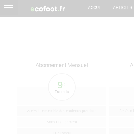
ACCUEIL
ARTICLES
Abonnement Mensuel
A
9
€
Par mois
Accès à l'ensemble des contenus premium
Accès à 
Sans Engagement
1 Utilisateur