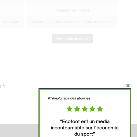
Paiement sur facture
anniversaire
Aucune reconduction tacite à la date anniversaire
Demande de devis
.fr