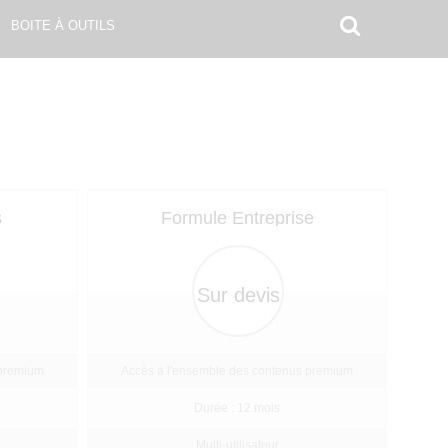
BOITE À OUTILS
s
Formule Entreprise
Sur devis
 premium
Accès à l'ensemble des contenus premium
Durée : 12 mois
Multi-utilisateur