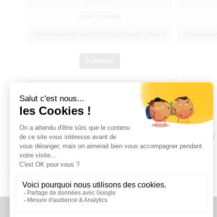
Accès immédiat
Désabonnement sur simple mail à sav@ecofoot.fr
Désabonneme
S'abonner
N’