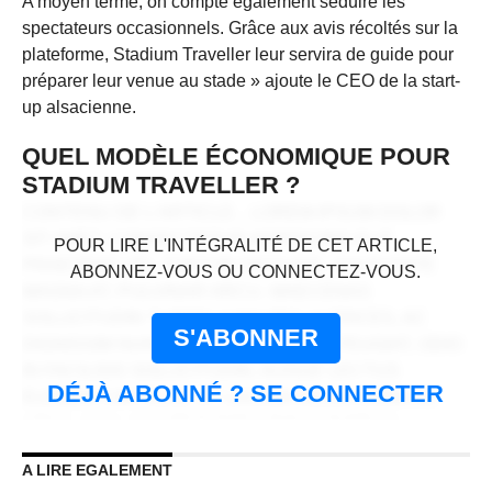
A moyen terme, on compte également séduire les
spectateurs occasionnels. Grâce aux avis récoltés sur la
plateforme, Stadium Traveller leur servira de guide pour
préparer leur venue au stade » ajoute le CEO de la start-
up alsacienne.
QUEL MODÈLE ÉCONOMIQUE POUR
STADIUM TRAVELLER ?
CONTENU DE L'ARTICLE... LOREM IPSUM DOLOR
CONTENU RÉSERVÉ AUX
SIT AMET, CONSECTETUR ADIPISCING ELIT.
POUR LIRE L'INTÉGRALITÉ DE CET ARTICLE,
ABONNÉS
PRAESENT VEL TORTOR FACILISIS, VULPUTATE
ABONNEZ-VOUS OU CONNECTEZ-VOUS.
MAGNA AT, PULVINAR ARCU. MAECENAS
SOLLICITUDIN TURPIS A MAURIS ULTRICES, AC
S'ABONNER
DIGNISSIM NUNC AUCTOR. AENEAN FEUGIAT, ODIO
IN FACILISIS SOLLICITUDIN, AUGUE LECTUS
DÉJÀ ABONNÉ ? SE CONNECTER
ELEMENTUM FELIS, UT LACINIA NULLA URNA AC
URNA. NULLAM VITAE EST A RISUS DICTUM
CONGUE. CRAS NON LACUS ID MAGNA
A LIRE EGALEMENT
SCELERISQUE SODALES. CURABITUR NON