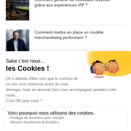
Cras non lacus id magna scelerisque sodales. Curabitur
grâce aux expériences VIP ?
non fermentum odio, vitae accumsan odio.
Contenu masqué de l'article... Lorem ipsum dolor sit
amet, consectetur adipiscing elit. Praesent vel tortor
Comment mettre en place un modèle
facilisis, vulputate magna at, pulvinar arcu. Maecenas
merchandising performant ?
sollicitudin turpis a mauris ultrices, ac dignissim nunc
auctor. Aenean feugiat, odio in facilisis sollicitudin, augue
lectus elementum felis, ut lacinia nulla urna ac urna.
Nullam vitae est a risus dictum congue. Cras non lacus id
magna scelerisque sodales. Curabitur non fermentum
odio, vitae accumsan odio.
Pour toute demande d'information ou de désabonnement :
sav@ecofoot.fr