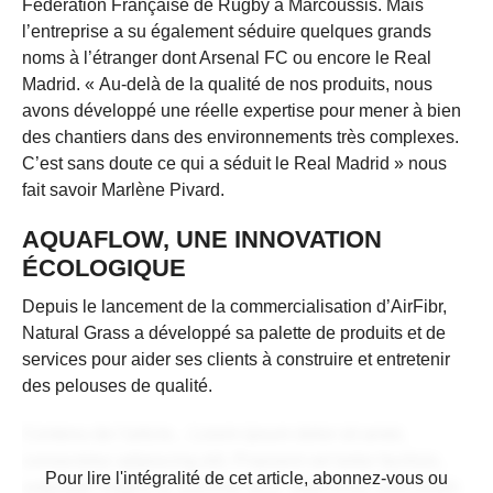
Fédération Française de Rugby à Marcoussis. Mais
l’entreprise a su également séduire quelques grands
noms à l’étranger dont Arsenal FC ou encore le Real
Madrid. « Au-delà de la qualité de nos produits, nous
avons développé une réelle expertise pour mener à bien
des chantiers dans des environnements très complexes.
C’est sans doute ce qui a séduit le Real Madrid » nous
fait savoir Marlène Pivard.
AQUAFLOW, UNE INNOVATION
ÉCOLOGIQUE
Depuis le lancement de la commercialisation d’AirFibr,
Natural Grass a développé sa palette de produits et de
services pour aider ses clients à construire et entretenir
des pelouses de qualité.
Contenu de l'article... Lorem ipsum dolor sit amet,
consectetur adipiscing elit. Praesent vel tortor facilisis,
CONTENU RÉSERVÉ AUX
Pour lire l'intégralité de cet article, abonnez-vous ou
vulputate magna at, pulvinar arcu. Maecenas sollicitudin