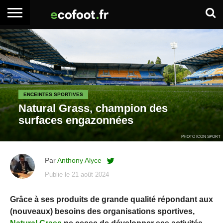
ACCUEIL
ARTICLES
ADHÉSION
SE
EMPLOI
BOITE
PREMIUM
PREMIUM
CONNECTER
À
OUTILS
ENCEINTES SPORTIVES
Natural Grass, champion des
surfaces engazonnées
PHOTO ICON SPORT
Par
Anthony Alyce
Publie le
21 août 2024
Grâce à ses produits de grande qualité répondant aux
(nouveaux) besoins des organisations sportives,