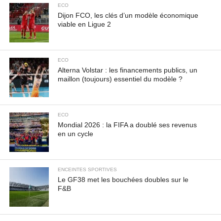
odio, vitae accumsan odio.
ECO
Dijon FCO, les clés d’un modèle économique
viable en Ligue 2
ECO
Alterna Volstar : les financements publics, un
maillon (toujours) essentiel du modèle ?
ECO
Mondial 2026 : la FIFA a doublé ses revenus
en un cycle
ENCEINTES SPORTIVES
Le GF38 met les bouchées doubles sur le
F&B