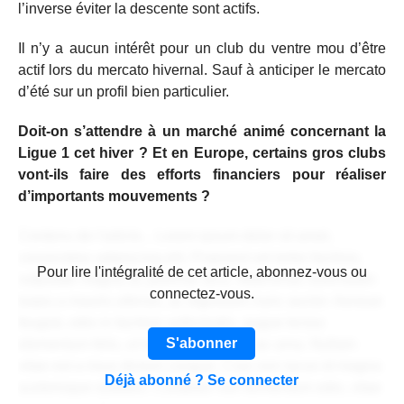
l’inverse éviter la descente sont actifs.
Il n’y a aucun intérêt pour un club du ventre mou d’être
actif lors du mercato hivernal. Sauf à anticiper le mercato
d’été sur un profil bien particulier.
Doit-on s’attendre à un marché animé concernant la
Ligue 1 cet hiver ? Et en Europe, certains gros clubs
vont-ils faire des efforts financiers pour réaliser
d’importants mouvements ?
Contenu de l'article... Lorem ipsum dolor sit amet,
consectetur adipiscing elit. Praesent vel tortor facilisis,
CONTENU RÉSERVÉ AUX
Pour lire l'intégralité de cet article, abonnez-vous ou
vulputate magna at, pulvinar arcu. Maecenas sollicitudin
ABONNÉS
connectez-vous.
turpis a mauris ultrices, ac dignissim nunc auctor. Aenean
feugiat, odio in facilisis sollicitudin, augue lectus
S'abonner
elementum felis, ut lacinia nulla urna ac urna. Nullam
vitae est a risus dictum congue. Cras non lacus id magna
Déjà abonné ? Se connecter
scelerisque sodales. Curabitur non fermentum odio, vitae