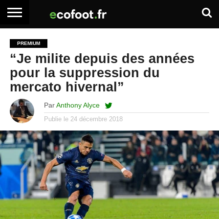
ACCUEIL
ARTICLES
ADHÉSION
SE
EMPLOI
BOITE
PREMIUM
PREMIUM
PREMIUM
CONNECTER
À
“Je milite depuis des années
OUTILS
pour la suppression du
mercato hivernal”
Par
Anthony Alyce
Publie le
24 décembre 2018