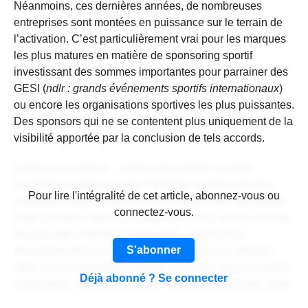
Néanmoins, ces dernières années, de nombreuses
entreprises sont montées en puissance sur le terrain de
l’activation. C’est particulièrement vrai pour les marques
les plus matures en matière de sponsoring sportif
investissant des sommes importantes pour parrainer des
GESI (
ndlr : grands événements sportifs internationaux
)
ou encore les organisations sportives les plus puissantes.
Des sponsors qui ne se contentent plus uniquement de la
visibilité apportée par la conclusion de tels accords.
Contenu de l'article... Lorem ipsum dolor sit amet,
consectetur adipiscing elit. Praesent vel tortor facilisis,
CONTENU RÉSERVÉ AUX
Pour lire l'intégralité de cet article, abonnez-vous ou
vulputate magna at, pulvinar arcu. Maecenas sollicitudin
ABONNÉS
connectez-vous.
turpis a mauris ultrices, ac dignissim nunc auctor. Aenean
feugiat, odio in facilisis sollicitudin, augue lectus
S'abonner
elementum felis, ut lacinia nulla urna ac urna. Nullam
vitae est a risus dictum congue. Cras non lacus id magna
Déjà abonné ? Se connecter
scelerisque sodales. Curabitur non fermentum odio, vitae
accumsan odio.