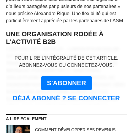
d’ailleurs partagées par plusieurs de nos partenaires »
nous précise Alexandre Rique. Une flexibilité qui est
particulièrement appréciée par les partenaires de l’ASM.
UNE ORGANISATION RODÉE À
L’ACTIVITÉ B2B
CONTENU DE L'ARTICLE... LOREM IPSUM DOLOR
CONTENU RÉSERVÉ AUX
SIT AMET, CONSECTETUR ADIPISCING ELIT.
POUR LIRE L'INTÉGRALITÉ DE CET ARTICLE,
ABONNÉS
PRAESENT VEL TORTOR FACILISIS, VULPUTATE
ABONNEZ-VOUS OU CONNECTEZ-VOUS.
MAGNA AT, PULVINAR ARCU. MAECENAS
SOLLICITUDIN TURPIS A MAURIS ULTRICES, AC
S'ABONNER
DIGNISSIM NUNC AUCTOR. AENEAN FEUGIAT, ODIO
IN FACILISIS SOLLICITUDIN, AUGUE LECTUS
DÉJÀ ABONNÉ ? SE CONNECTER
ELEMENTUM FELIS, UT LACINIA NULLA URNA AC
URNA. NULLAM VITAE EST A RISUS DICTUM
CONGUE. CRAS NON LACUS ID MAGNA
A LIRE EGALEMENT
SCELERISQUE SODALES. CURABITUR NON
FERMENTUM ODIO, VITAE ACCUMSAN ODIO.
COMMENT DÉVELOPPER SES REVENUS