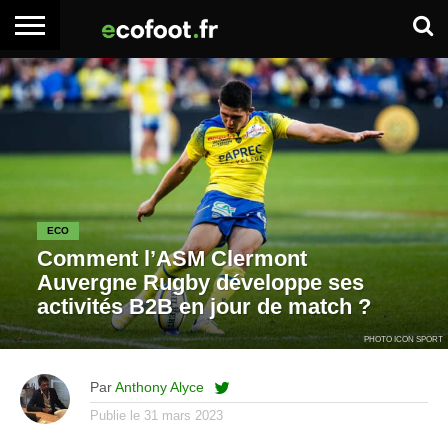
ACCUEIL
ARTICLES
ADHÉSION
SE
EMPLOI
BOITE
PREMIUM
PREMIUM
CONNECTER
À
OUTILS
ECO
Comment l’ASM Clermont
Auvergne Rugby développe ses
activités B2B en jour de match ?
PHOTO ICON SPORT
Par
Anthony Alyce
Publie le
31 mars 2023