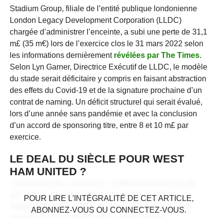
Stadium Group, filiale de l’entité publique londonienne
London Legacy Development Corporation (LLDC)
chargée d’administrer l’enceinte, a subi une perte de 31,1
m£ (35 m€) lors de l’exercice clos le 31 mars 2022 selon
les informations dernièrement
révélées par The Times
.
Selon Lyn Garner, Directrice Exécutif de LLDC, le modèle
du stade serait déficitaire y compris en faisant abstraction
des effets du Covid-19 et de la signature prochaine d’un
contrat de naming. Un déficit structurel qui serait évalué,
lors d’une année sans pandémie et avec la conclusion
d’un accord de sponsoring titre, entre 8 et 10 m£ par
exercice.
LE DEAL DU SIÈCLE POUR WEST
HAM UNITED ?
CONTENU DE L'ARTICLE... LOREM IPSUM DOLOR
CONTENU RÉSERVÉ AUX
SIT AMET, CONSECTETUR ADIPISCING ELIT.
POUR LIRE L'INTÉGRALITÉ DE CET ARTICLE,
ABONNÉS
PRAESENT VEL TORTOR FACILISIS, VULPUTATE
ABONNEZ-VOUS OU CONNECTEZ-VOUS.