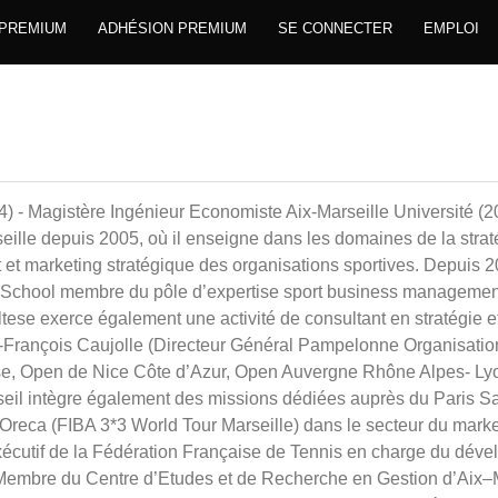
 PREMIUM
ADHÉSION PREMIUM
SE CONNECTER
EMPLOI
 - Magistère Ingénieur Economiste Aix-Marseille Université (20
eille depuis 2005, où il enseigne dans les domaines de la strat
t marketing stratégique des organisations sportives. Depuis 20
 School membre du pôle d’expertise sport business managemen
ese exerce également une activité de consultant en stratégie e
n-François Caujolle (Directeur Général Pampelonne Organisati
se, Open de Nice Côte d’Azur, Open Auvergne Rhône Alpes- L
nseil intègre également des missions dédiées auprès du Paris S
reca (FIBA 3*3 World Tour Marseille) dans le secteur du market
écutif de la Fédération Française de Tennis en charge du dév
Membre du Centre d’Etudes et de Recherche en Gestion d’Aix–M