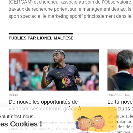
(CERGAM) et chercheur associé au sein de l’Observatoire 
travaux de recherche portent sur le management des actifs 
sport spectacle, le marketing sportif principalement dans le
PUBLIES PAR LIONEL MALTESE
MÉDIA
ORGANISATION
De nouvelles opportunités de
Le turnove
valoriser ses contenus grâce à
des clubs 
l’OTT ?
En Ligue 1, l
généralement
Club porté sur l’innovation ces dernières
sens des dép
saisons, le Toulouse FC n’a pas failli à sa
économique..