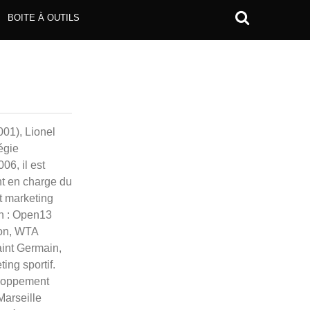
BOITE À OUTILS
01), Lionel
égie
06, il est
t en charge du
t marketing
on : Open13
yon, WTA
aint Germain,
ing sportif.
eloppement
arseille