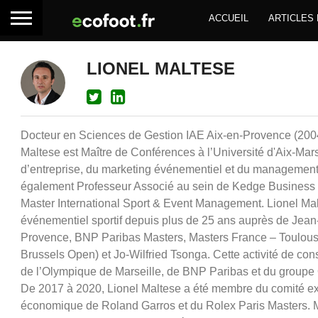
ACCUEIL
ARTICLES
LIONEL MALTESE
Docteur en Sciences de Gestion IAE Aix-en-Provence (2004)
Maltese est Maître de Conférences à l’Université d'Aix-Mars
d’entreprise, du marketing événementiel et du management e
également Professeur Associé au sein de Kedge Business
Master International Sport & Event Management. Lionel Malt
événementiel sportif depuis plus de 25 ans auprès de Jea
Provence, BNP Paribas Masters, Masters France – Toulou
Brussels Open) et Jo-Wilfried Tsonga. Cette activité de co
de l’Olympique de Marseille, de BNP Paribas et du groupe O
De 2017 à 2020, Lionel Maltese a été membre du comité ex
économique de Roland Garros et du Rolex Paris Masters. 