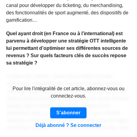
canal pour développer du ticketing, du merchandising,
des fonctionnalités de sport augmenté, des dispositifs de
gamification…
Quel ayant droit (en France ou à l’international) est
parvenu à développer une stratégie OTT intelligente
lui permettant d’optimiser ses différentes sources de
revenus ? Sur quels facteurs clés de succès repose
sa stratégie ?
Contenu de l'article... Lorem ipsum dolor sit amet,
consectetur adipiscing elit. Praesent vel tortor facilisis,
CONTENU RÉSERVÉ AUX
Pour lire l'intégralité de cet article, abonnez-vous ou
vulputate magna at, pulvinar arcu. Maecenas sollicitudin
ABONNÉS
connectez-vous.
turpis a mauris ultrices, ac dignissim nunc auctor. Aenean
feugiat, odio in facilisis sollicitudin, augue lectus
S'abonner
elementum felis, ut lacinia nulla urna ac urna. Nullam
vitae est a risus dictum congue. Cras non lacus id magna
Déjà abonné ? Se connecter
scelerisque sodales. Curabitur non fermentum odio, vitae
accumsan odio.