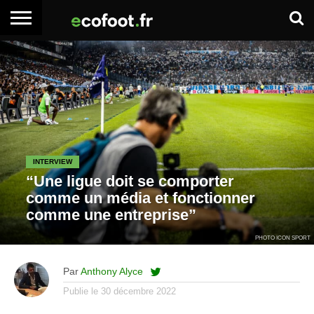
ACCUEIL
ARTICLES
ADHÉSION
SE
EMPLOI
BOITE
PREMIUM
PREMIUM
CONNECTER
À
OUTILS
INTERVIEW
“Une ligue doit se comporter
comme un média et fonctionner
comme une entreprise”
PHOTO ICON SPORT
Par
Anthony Alyce
Publie le
30 décembre 2022