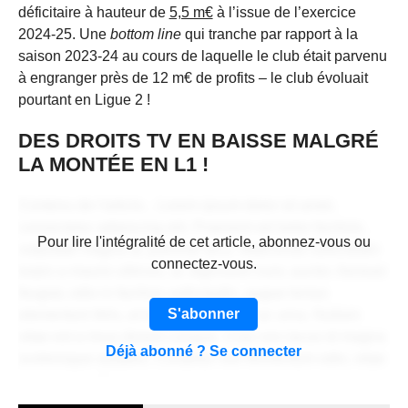
déficitaire à hauteur de
5,5 m€
à l’issue de l’exercice
2024-25. Une
bottom line
qui tranche par rapport à la
saison 2023-24 au cours de laquelle le club était parvenu
à engranger près de 12 m€ de profits – le club évoluait
pourtant en Ligue 2 !
DES DROITS TV EN BAISSE MALGRÉ
LA MONTÉE EN L1 !
Contenu de l'article... Lorem ipsum dolor sit amet,
consectetur adipiscing elit. Praesent vel tortor facilisis,
CONTENU RÉSERVÉ AUX
Pour lire l'intégralité de cet article, abonnez-vous ou
vulputate magna at, pulvinar arcu. Maecenas sollicitudin
ABONNÉS
connectez-vous.
turpis a mauris ultrices, ac dignissim nunc auctor. Aenean
feugiat, odio in facilisis sollicitudin, augue lectus
S'abonner
elementum felis, ut lacinia nulla urna ac urna. Nullam
vitae est a risus dictum congue. Cras non lacus id magna
Déjà abonné ? Se connecter
scelerisque sodales. Curabitur non fermentum odio, vitae
accumsan odio.