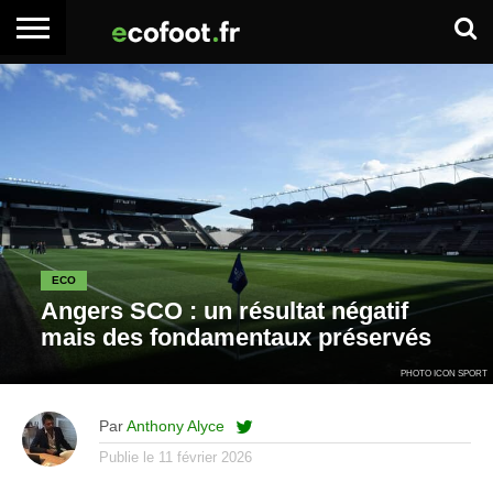
ACCUEIL
ARTICLES
ADHÉSION
SE
EMPLOI
BOITE
PREMIUM
PREMIUM
CONNECTER
À
OUTILS
ECO
Angers SCO : un résultat négatif
mais des fondamentaux préservés
PHOTO ICON SPORT
Par
Anthony Alyce
Publie le
11 février 2026