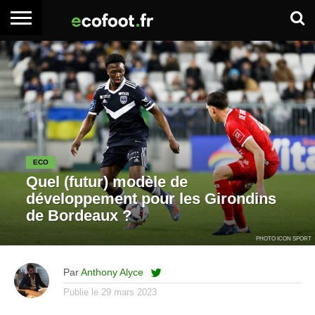
ACCUEIL
ARTICLES
ADHÉSION
SE
EMPLOI
BOITE
PREMIUM
PREMIUM
CONNECTER
À
OUTILS
ECO
Quel (futur) modèle de
développement pour les Girondins
de Bordeaux ?
PHOTO ICON SPORT
Par
Anthony Alyce
Publie le
29 mars 2023