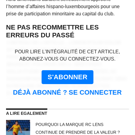
l’homme d’affaires hispano-luxembourgeois pour une
prise de participation minoritaire au capital du club.
NE PAS RECOMMETTRE LES
ERREURS DU PASSÉ
CONTENU DE L'ARTICLE... LOREM IPSUM DOLOR
CONTENU RÉSERVÉ AUX
SIT AMET, CONSECTETUR ADIPISCING ELIT.
POUR LIRE L'INTÉGRALITÉ DE CET ARTICLE,
ABONNÉS
PRAESENT VEL TORTOR FACILISIS, VULPUTATE
ABONNEZ-VOUS OU CONNECTEZ-VOUS.
MAGNA AT, PULVINAR ARCU. MAECENAS
SOLLICITUDIN TURPIS A MAURIS ULTRICES, AC
S'ABONNER
DIGNISSIM NUNC AUCTOR. AENEAN FEUGIAT, ODIO
IN FACILISIS SOLLICITUDIN, AUGUE LECTUS
DÉJÀ ABONNÉ ? SE CONNECTER
ELEMENTUM FELIS, UT LACINIA NULLA URNA AC
URNA. NULLAM VITAE EST A RISUS DICTUM
CONGUE. CRAS NON LACUS ID MAGNA
A LIRE EGALEMENT
SCELERISQUE SODALES. CURABITUR NON
FERMENTUM ODIO, VITAE ACCUMSAN ODIO.
POURQUOI LA MARQUE RC LENS
CONTINUE DE PRENDRE DE LA VALEUR ?