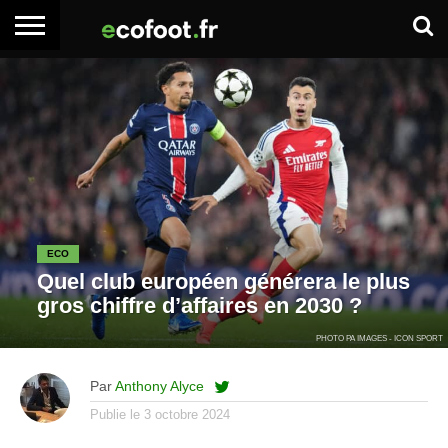
ACCUEIL
ARTICLES
ADHÉSION
SE
EMPLOI
BOITE
PREMIUM
PREMIUM
CONNECTER
À
OUTILS
ECO
Quel club européen générera le plus
gros chiffre d’affaires en 2030 ?
PHOTO PA IMAGES - ICON SPORT
Par
Anthony Alyce
Publie le
3 octobre 2024