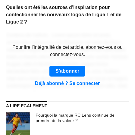
Quelles ont été les sources d’inspiration pour
confectionner les nouveaux logos de Ligue 1 et de
Ligue 2 ?
Contenu de l'article... Lorem ipsum dolor sit amet,
consectetur adipiscing elit. Praesent vel tortor facilisis,
CONTENU RÉSERVÉ AUX
Pour lire l'intégralité de cet article, abonnez-vous ou
vulputate magna at, pulvinar arcu. Maecenas sollicitudin
ABONNÉS
connectez-vous.
turpis a mauris ultrices, ac dignissim nunc auctor. Aenean
feugiat, odio in facilisis sollicitudin, augue lectus
S'abonner
elementum felis, ut lacinia nulla urna ac urna. Nullam
vitae est a risus dictum congue. Cras non lacus id magna
Déjà abonné ? Se connecter
scelerisque sodales. Curabitur non fermentum odio, vitae
accumsan odio.
A LIRE EGALEMENT
Lorem ipsum dolor sit amet, consectetur adipiscing elit.
Praesent vel tortor facilisis, vulputate magna at, pulvinar
Pourquoi la marque RC Lens continue de
arcu. Maecenas sollicitudin turpis a mauris ultrices, ac
prendre de la valeur ?
dignissim nunc auctor. Aenean feugiat, odio in facilisis