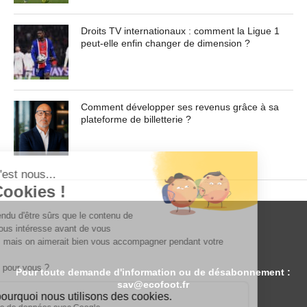
sollicitudin, augue lectus elementum felis, ut lacinia nulla
urna ac urna. Nullam vitae est a risus dictum congue.
Droits TV internationaux : comment la Ligue 1
Cras non lacus id magna scelerisque sodales. Curabitur
peut-elle enfin changer de dimension ?
non fermentum odio, vitae accumsan odio.
Contenu masqué de l'article... Lorem ipsum dolor sit
amet, consectetur adipiscing elit. Praesent vel tortor
Comment développer ses revenus grâce à sa
facilisis, vulputate magna at, pulvinar arcu. Maecenas
plateforme de billetterie ?
sollicitudin turpis a mauris ultrices, ac dignissim nunc
auctor. Aenean feugiat, odio in facilisis sollicitudin, augue
lectus elementum felis, ut lacinia nulla urna ac urna.
Nullam vitae est a risus dictum congue. Cras non lacus id
magna scelerisque sodales. Curabitur non fermentum
odio, vitae accumsan odio.
Pour toute demande d'information ou de désabonnement :
sav@ecofoot.fr