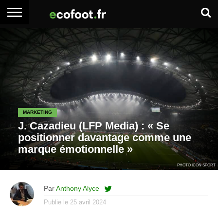
ACCUEIL
ARTICLES
ADHÉSION
SE
EMPLOI
BOITE
PREMIUM
PREMIUM
CONNECTER
À
OUTILS
MARKETING
J. Cazadieu (LFP Media) : « Se
positionner davantage comme une
marque émotionnelle »
PHOTO ICON SPORT
Par
Anthony Alyce
Publie le
25 avril 2024