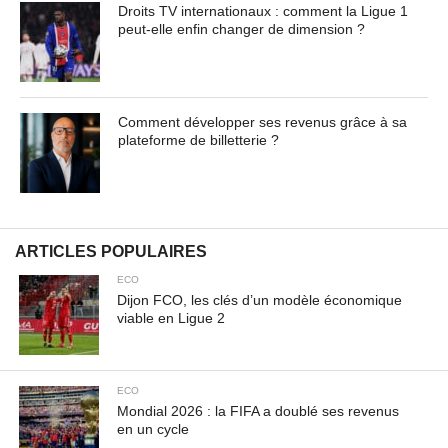
Droits TV internationaux : comment la Ligue 1
Cras non lacus id magna scelerisque sodales. Curabitur
peut-elle enfin changer de dimension ?
non fermentum odio, vitae accumsan odio.
Contenu masqué de l'article... Lorem ipsum dolor sit
amet, consectetur adipiscing elit. Praesent vel tortor
Comment développer ses revenus grâce à sa
facilisis, vulputate magna at, pulvinar arcu. Maecenas
plateforme de billetterie ?
sollicitudin turpis a mauris ultrices, ac dignissim nunc
auctor. Aenean feugiat, odio in facilisis sollicitudin, augue
lectus elementum felis, ut lacinia nulla urna ac urna.
Nullam vitae est a risus dictum congue. Cras non lacus id
magna scelerisque sodales. Curabitur non fermentum
ARTICLES POPULAIRES
odio, vitae accumsan odio.
ECO
Dijon FCO, les clés d’un modèle économique
viable en Ligue 2
ECO
Mondial 2026 : la FIFA a doublé ses revenus
en un cycle