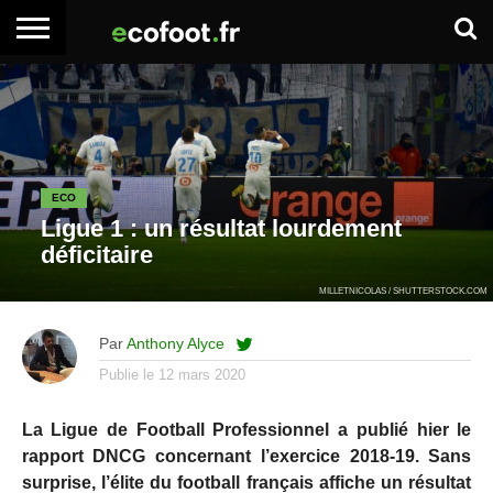
ACCUEIL
ARTICLES
ADHÉSION
SE
EMPLOI
BOITE
PREMIUM
PREMIUM
CONNECTER
À
OUTILS
ECO
Ligue 1 : un résultat lourdement
déficitaire
MILLETNICOLAS / SHUTTERSTOCK.COM
Par
Anthony Alyce
Publie le
12 mars 2020
La Ligue de Football Professionnel a publié hier le
rapport DNCG concernant l’exercice 2018-19. Sans
surprise, l’élite du football français affiche un résultat