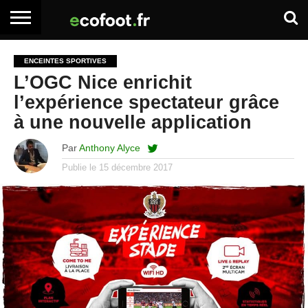
ACCUEIL
ARTICLES
ADHÉSION
SE
EMPLOI
BOITE
ENCEINTES SPORTIVES
PREMIUM
PREMIUM
CONNECTER
À
L’OGC Nice enrichit
OUTILS
l’expérience spectateur grâce
à une nouvelle application
Par
Anthony Alyce
Publie le
15 décembre 2017