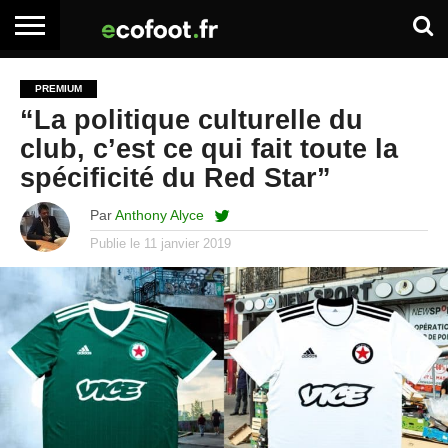
ACCUEIL
ARTICLES
ADHÉSION
SE
EMPLOI
BOITE
PREMIUM
PREMIUM
PREMIUM
CONNECTER
À
“La politique culturelle du
OUTILS
club, c’est ce qui fait toute la
spécificité du Red Star”
Par
Anthony Alyce
Publie le
11 janvier 2019