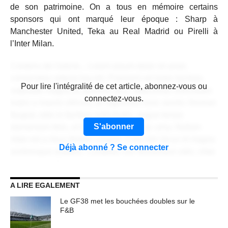
de son patrimoine. On a tous en mémoire certains
sponsors qui ont marqué leur époque : Sharp à
Manchester United, Teka au Real Madrid ou Pirelli à
l’Inter Milan.
Contenu de l'article... Lorem ipsum dolor sit amet,
consectetur adipiscing elit. Praesent vel tortor facilisis,
CONTENU RÉSERVÉ AUX
Pour lire l'intégralité de cet article, abonnez-vous ou
vulputate magna at, pulvinar arcu. Maecenas sollicitudin
ABONNÉS
connectez-vous.
turpis a mauris ultrices, ac dignissim nunc auctor. Aenean
feugiat, odio in facilisis sollicitudin, augue lectus
S'abonner
elementum felis, ut lacinia nulla urna ac urna. Nullam
vitae est a risus dictum congue. Cras non lacus id magna
Déjà abonné ? Se connecter
scelerisque sodales. Curabitur non fermentum odio, vitae
accumsan odio.
A LIRE EGALEMENT
Lorem ipsum dolor sit amet, consectetur adipiscing elit.
Praesent vel tortor facilisis, vulputate magna at, pulvinar
Le GF38 met les bouchées doubles sur le
arcu. Maecenas sollicitudin turpis a mauris ultrices, ac
F&B
dignissim nunc auctor. Aenean feugiat, odio in facilisis