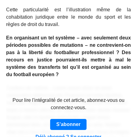
Cette particularité est l’illustration même de la
cohabitation juridique entre le monde du sport et les
règles de droit du travail.
En organisant un tel système – avec seulement deux
périodes possibles de mutations – ne contrevient-on
pas à la liberté du footballeur professionnel ? Des
recours en justice pourraient-ils mettre à mal le
système des transferts tel qu’il est organisé au sein
du football européen ?
Contenu de l'article... Lorem ipsum dolor sit amet,
consectetur adipiscing elit. Praesent vel tortor facilisis,
CONTENU RÉSERVÉ AUX
Pour lire l'intégralité de cet article, abonnez-vous ou
vulputate magna at, pulvinar arcu. Maecenas sollicitudin
ABONNÉS
connectez-vous.
turpis a mauris ultrices, ac dignissim nunc auctor. Aenean
feugiat, odio in facilisis sollicitudin, augue lectus
S'abonner
elementum felis, ut lacinia nulla urna ac urna. Nullam
vitae est a risus dictum congue. Cras non lacus id magna
Déjà abonné ? Se connecter