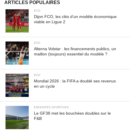
magna scelerisque sodales. Curabitur non fermentum
ARTICLES POPULAIRES
odio, vitae accumsan odio.
ECO
Dijon FCO, les clés d’un modèle économique
viable en Ligue 2
ECO
Alterna Volstar : les financements publics, un
maillon (toujours) essentiel du modèle ?
ECO
Mondial 2026 : la FIFA a doublé ses revenus
en un cycle
ENCEINTES SPORTIVES
Le GF38 met les bouchées doubles sur le
F&B