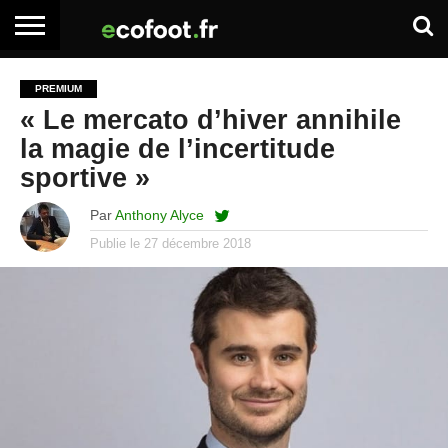
ACCUEIL
ARTICLES
ADHÉSION
SE
EMPLOI
BOITE
PREMIUM
PREMIUM
PREMIUM
CONNECTER
À
« Le mercato d’hiver annihile
OUTILS
la magie de l’incertitude
sportive »
Par
Anthony Alyce
Publie le
27 décembre 2018