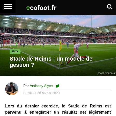
ACCUEIL
ARTICLES
ADHÉSION
SE
EMPLOI
BOITE
PREMIUM
PREMIUM
CONNECTER
À
OUTILS
ECO
Stade de Reims : un modèle de
gestion ?
STADE DE REIMS
Par
Anthony Alyce
Publie le
28 février 2020
Lors du dernier exercice, le Stade de Reims est
parvenu à enregistrer un résultat net légèrement