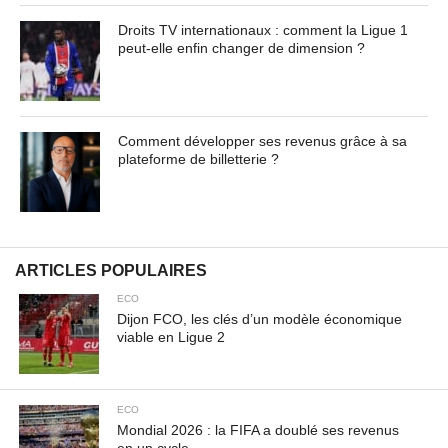
urna ac urna. Nullam vitae est a risus dictum congue.
Droits TV internationaux : comment la Ligue 1
Cras non lacus id magna scelerisque sodales. Curabitur
peut-elle enfin changer de dimension ?
non fermentum odio, vitae accumsan odio.
Contenu masqué de l'article... Lorem ipsum dolor sit
amet, consectetur adipiscing elit. Praesent vel tortor
Comment développer ses revenus grâce à sa
facilisis, vulputate magna at, pulvinar arcu. Maecenas
plateforme de billetterie ?
sollicitudin turpis a mauris ultrices, ac dignissim nunc
auctor. Aenean feugiat, odio in facilisis sollicitudin, augue
lectus elementum felis, ut lacinia nulla urna ac urna.
Nullam vitae est a risus dictum congue. Cras non lacus id
magna scelerisque sodales. Curabitur non fermentum
ARTICLES POPULAIRES
odio, vitae accumsan odio.
ECO
Dijon FCO, les clés d’un modèle économique
viable en Ligue 2
ECO
Mondial 2026 : la FIFA a doublé ses revenus