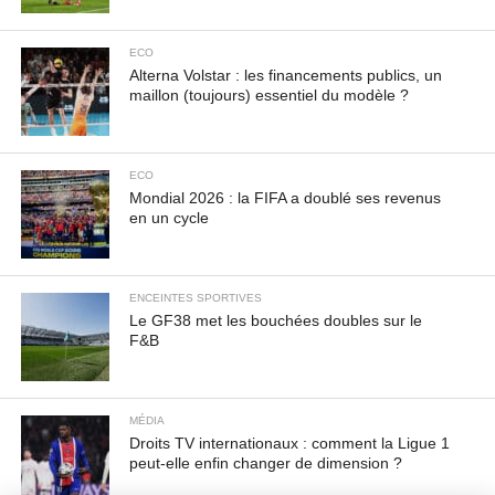
IN FACILISIS SOLLICITUDIN, AUGUE LECTUS
ELEMENTUM FELIS, UT LACINIA NULLA URNA AC
ECO
URNA. NULLAM VITAE EST A RISUS DICTUM
Alterna Volstar : les financements publics, un
maillon (toujours) essentiel du modèle ?
CONGUE. CRAS NON LACUS ID MAGNA
SCELERISQUE SODALES. CURABITUR NON
FERMENTUM ODIO, VITAE ACCUMSAN ODIO.
ECO
Mondial 2026 : la FIFA a doublé ses revenus
en un cycle
ENCEINTES SPORTIVES
Le GF38 met les bouchées doubles sur le
F&B
MÉDIA
Droits TV internationaux : comment la Ligue 1
peut-elle enfin changer de dimension ?