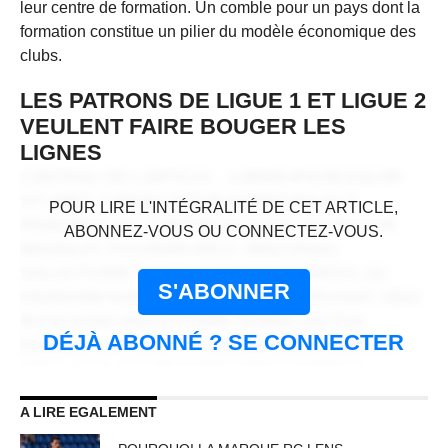
leur centre de formation. Un comble pour un pays dont la
formation constitue un pilier du modèle économique des
clubs.
LES PATRONS DE LIGUE 1 ET LIGUE 2
VEULENT FAIRE BOUGER LES
LIGNES
CONTENU DE L'ARTICLE... LOREM IPSUM DOLOR
CONTENU RÉSERVÉ AUX
SIT AMET, CONSECTETUR ADIPISCING ELIT.
POUR LIRE L'INTÉGRALITÉ DE CET ARTICLE,
ABONNÉS
PRAESENT VEL TORTOR FACILISIS, VULPUTATE
ABONNEZ-VOUS OU CONNECTEZ-VOUS.
MAGNA AT, PULVINAR ARCU. MAECENAS
SOLLICITUDIN TURPIS A MAURIS ULTRICES, AC
S'ABONNER
DIGNISSIM NUNC AUCTOR. AENEAN FEUGIAT, ODIO
IN FACILISIS SOLLICITUDIN, AUGUE LECTUS
DÉJÀ ABONNÉ ? SE CONNECTER
ELEMENTUM FELIS, UT LACINIA NULLA URNA AC
URNA. NULLAM VITAE EST A RISUS DICTUM
CONGUE. CRAS NON LACUS ID MAGNA
A LIRE EGALEMENT
SCELERISQUE SODALES. CURABITUR NON
FERMENTUM ODIO, VITAE ACCUMSAN ODIO.