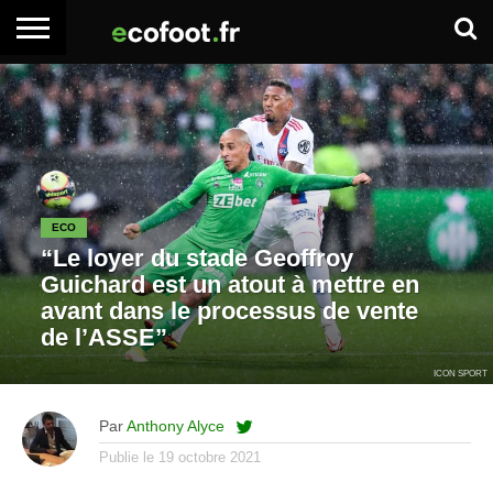
ACCUEIL
ARTICLES
ADHÉSION
SE
EMPLOI
BOITE
PREMIUM
PREMIUM
CONNECTER
À
OUTILS
ECO
“Le loyer du stade Geoffroy
Guichard est un atout à mettre en
avant dans le processus de vente
de l’ASSE”
ICON SPORT
Par
Anthony Alyce
Publie le
19 octobre 2021