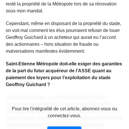
resté la propriété de la Métropole lors de sa rénovation
sous mon mandat.
Cependant, même en disposant de la propriété du stade,
on voit mal comment les élus pourraient refuser de louer
Geoffroy Guichard à un acheteur qui aurait eu l’accord
des actionnaires – hors situation de fraude ou
malversations manifestes évidemment.
Saint-Etienne Métropole doit-elle exiger des garanties
de la part du futur acquéreur de l’ASSE quant au
paiement des loyers pour l’exploitation du stade
Geoffroy Guichard ?
Contenu de l'article... Lorem ipsum dolor sit amet,
consectetur adipiscing elit. Praesent vel tortor facilisis,
CONTENU RÉSERVÉ AUX
Pour lire l'intégralité de cet article, abonnez-vous ou
vulputate magna at, pulvinar arcu. Maecenas sollicitudin
ABONNÉS
connectez-vous.
turpis a mauris ultrices, ac dignissim nunc auctor. Aenean
feugiat, odio in facilisis sollicitudin, augue lectus