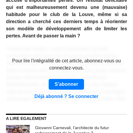
accusé d’importantes pertes. Un résultat déficitaire
qui est malheureusement devenu une (mauvaise)
habitude pour le club de la Louve, même si sa
direction a cherché ces derniers temps à réorienter
son modèle de développement afin de limiter les
pertes. Avant de passer la main ?
Contenu de l'article... Lorem ipsum dolor sit amet,
consectetur adipiscing elit. Praesent vel tortor facilisis,
CONTENU RÉSERVÉ AUX
Pour lire l'intégralité de cet article, abonnez-vous ou
vulputate magna at, pulvinar arcu. Maecenas sollicitudin
ABONNÉS
connectez-vous.
turpis a mauris ultrices, ac dignissim nunc auctor. Aenean
feugiat, odio in facilisis sollicitudin, augue lectus
S'abonner
elementum felis, ut lacinia nulla urna ac urna. Nullam
vitae est a risus dictum congue. Cras non lacus id magna
Déjà abonné ? Se connecter
scelerisque sodales. Curabitur non fermentum odio, vitae
accumsan odio.
A LIRE EGALEMENT
Lorem ipsum dolor sit amet, consectetur adipiscing elit.
Praesent vel tortor facilisis, vulputate magna at, pulvinar
Giovanni Carnevali, l’architecte du futur
redressement de la Juventus ?