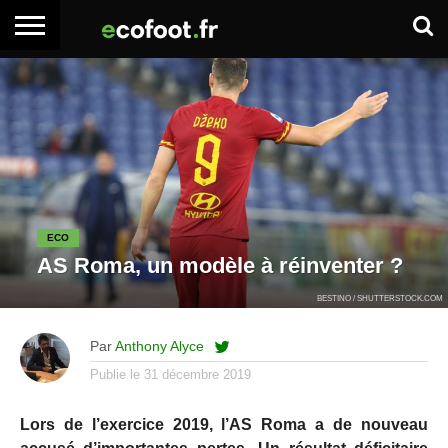
ACCUEIL
ARTICLES
ADHÉSION
SE
EMPLOI
BOITE
PREMIUM
PREMIUM
CONNECTER
À
OUTILS
ECO
AS Roma, un modèle à réinventer ?
BESTINO / SHUTTERSTOCK.COM
Par
Anthony Alyce
Publie le
31 décembre 2019
Lors de l’exercice 2019, l’AS Roma a de nouveau