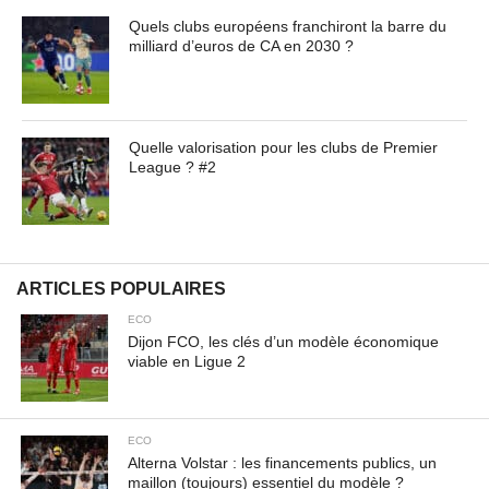
urna ac urna. Nullam vitae est a risus dictum congue.
Quels clubs européens franchiront la barre du
Cras non lacus id magna scelerisque sodales. Curabitur
milliard d’euros de CA en 2030 ?
non fermentum odio, vitae accumsan odio.
Contenu masqué de l'article... Lorem ipsum dolor sit
amet, consectetur adipiscing elit. Praesent vel tortor
Quelle valorisation pour les clubs de Premier
facilisis, vulputate magna at, pulvinar arcu. Maecenas
League ? #2
sollicitudin turpis a mauris ultrices, ac dignissim nunc
auctor. Aenean feugiat, odio in facilisis sollicitudin, augue
lectus elementum felis, ut lacinia nulla urna ac urna.
Nullam vitae est a risus dictum congue. Cras non lacus id
magna scelerisque sodales. Curabitur non fermentum
ARTICLES POPULAIRES
odio, vitae accumsan odio.
ECO
Dijon FCO, les clés d’un modèle économique
viable en Ligue 2
ECO
Alterna Volstar : les financements publics, un
maillon (toujours) essentiel du modèle ?