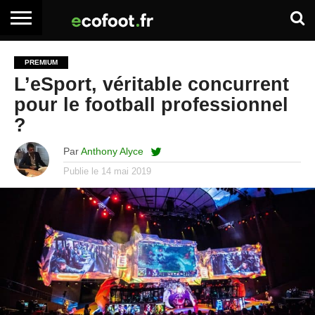
ACCUEIL
ARTICLES
ADHÉSION
SE
EMPLOI
BOITE
PREMIUM
PREMIUM
PREMIUM
CONNECTER
À
L’eSport, véritable concurrent
OUTILS
pour le football professionnel
?
Par
Anthony Alyce
Publie le
14 mai 2019