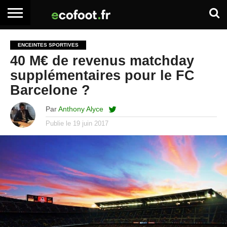
ACCUEIL
ARTICLES
ADHÉSION
SE
EMPLOI
BOITE
ENCEINTES SPORTIVES
PREMIUM
PREMIUM
CONNECTER
À
40 M€ de revenus matchday
OUTILS
supplémentaires pour le FC
Barcelone ?
Par
Anthony Alyce
Publie le
19 juin 2017