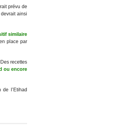
rait prévu de
devrait ainsi
if similaire
 en place par
 Des recettes
ed ou encore
n de l’Etihad