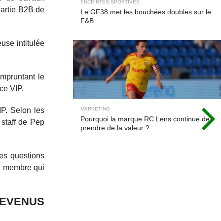
ENCEINTES SPORTIVES
partie B2B de
Le GF38 met les bouchées doubles sur le
F&B
use intitulée
empruntant le
ce VIP.
IP. Selon les
MARKETING
Pourquoi la marque RC Lens continue de
 staff de Pep
prendre de la valeur ?
Des questions
le membre qui
REVENUS