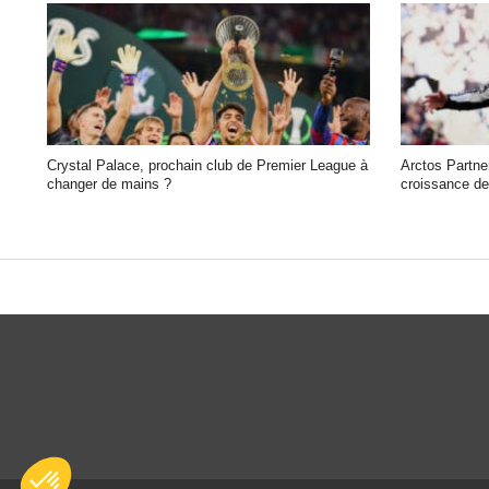
Crystal Palace, prochain club de Premier League à
Arctos Partner
changer de mains ?
croissance de