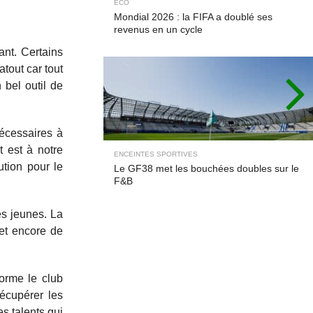
ECO
Mondial 2026 : la FIFA a doublé ses
revenus en un cycle
ant. Certains
tout car tout
 bel outil de
nécessaires à
t est à notre
ENCEINTES SPORTIVES
ution pour le
Le GF38 met les bouchées doubles sur le
F&B
des jeunes. La
met encore de
orme le club
écupérer les
s talents qui