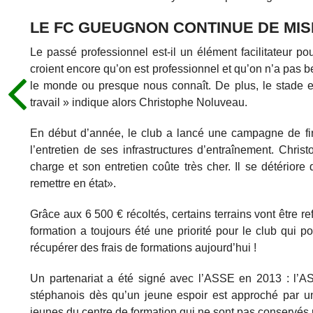
LE FC GUEUGNON CONTINUE DE MIS
Le passé professionnel est-il un élément facilitateur p
croient encore qu’on est professionnel et qu’on n’a pas b
le monde ou presque nous connaît. De plus, le stade est
travail » indique alors Christophe Noluveau.
En début d’année, le club a lancé une campagne de fina
l’entretien de ses infrastructures d’entraînement. Chr
charge et son entretien coûte très cher. Il se détériore
remettre en état».
Grâce aux 6 500 € récoltés, certains terrains vont être ref
formation a toujours été une priorité pour le club qui 
récupérer des frais de formations aujourd’hui !
Un partenariat a été signé avec l’ASSE en 2013 : l’AS
stéphanois dès qu’un jeune espoir est approché par 
jeunes du centre de formation qui ne sont pas conservés 