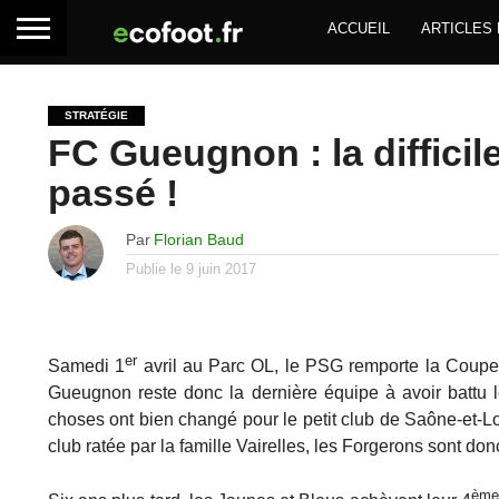
ACCUEIL
ARTICLES
STRATÉGIE
FC Gueugnon : la difficil
passé !
Par
Florian Baud
Publie le
9 juin 2017
er
Samedi 1
avril au Parc OL, le PSG remporte la Coupe 
Gueugnon reste donc la dernière équipe à avoir battu l
choses ont bien changé pour le petit club de Saône-et-Lo
club ratée par la famille Vairelles, les Forgerons sont donc
èm