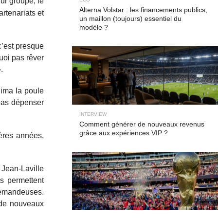
ur groupe, le
Alterna Volstar : les financements publics,
rtenariats et
un maillon (toujours) essentiel du
modèle ?
c’est presque
quoi pas rêver
.
nima la poule
 pas dépenser
INTERVIEW
Comment générer de nouveaux revenus
grâce aux expériences VIP ?
ières années,
 Jean-Laville
es permettent
 demandeuses.
r de nouveaux