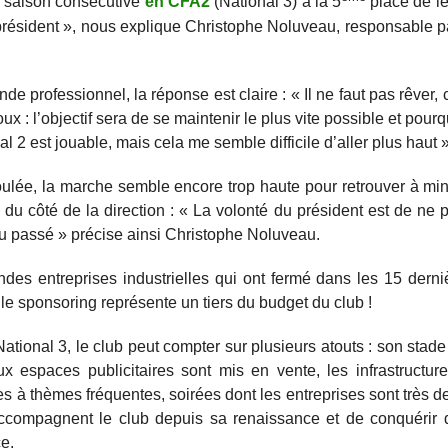
saison consécutive
en CFA2
(National 3) à la 5
place de le
le président », nous explique Christophe Noluveau, responsable pa
e professionnel, la réponse est claire : « Il ne faut pas rêver, 
x : l’objectif sera de se maintenir le plus vite possible et pour
 2 est jouable, mais cela me semble difficile d’aller plus haut »
oulée, la marche semble encore trop haute pour retrouver à mi
n du côté de la direction : « La volonté du président est de ne
 du passé » précise ainsi Christophe Noluveau.
des entreprises industrielles qui ont fermé dans les 15 dern
e sponsoring représente un tiers du budget du club !
tional 3, le club peut compter sur plusieurs atouts : son stade
 espaces publicitaires sont mis en vente, les infrastructur
es à thèmes fréquentes, soirées dont les entreprises sont très
qui accompagnent le club depuis sa renaissance et de conquéri
e.