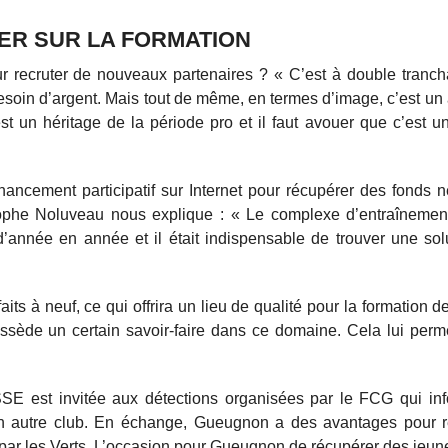
ER SUR LA FORMATION
our recruter de nouveaux partenaires ? « C’est à double tranch
esoin d’argent. Mais tout de même, en termes d’image, c’est un a
 un héritage de la période pro et il faut avouer que c’est un
ncement participatif sur Internet pour récupérer des fonds 
istophe Noluveau nous explique : « Le complexe d’entraînemen
 d’année en année et il était indispensable de trouver une sol
aits à neuf, ce qui offrira un lieu de qualité pour la formation 
possède un certain savoir-faire dans ce domaine. Cela lui per
SE est invitée aux détections organisées par le FCG qui inf
un autre club. En échange, Gueugnon a des avantages pour r
par les Verts. L’occasion pour Gueugnon de récupérer des jeune