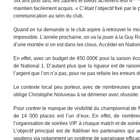
Six ans plus tard, les Jaunes et Bleus achèvent leur 4
maintien facilement acquis. « C’était l’objectif fixé par 
communication au sein du club.
Quand on lui demande si le club aspire à retrouver le mond
impossible. L’année prochaine, on va la jouer à la Guy Rou
d’une montée si on est dans les clous. Accéder en National
En effet, avec un budget de 450 000€ pour la saison éc
de National 1. D’autant plus que la rigueur est de raiso
l’argent que l’on n’a pas, pour ne pas refaire les erreurs
Le contexte local peu porteur, avec de nombreuses gran
oblige Christophe Noluveau à se démener avec réussite: l
Pour contrer le manque de visibilité du championnat de Na
de 14 000 places est l’un d’eux. En effet, de nombreux
l’organisation de soirées VIP à chaque match et de soiré
L’objectif principal est de fidéliser les partenaires 
soutiens via notamment un système de parrainage efficac