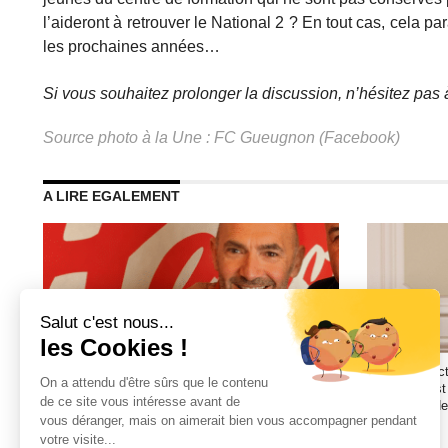
l’aideront à retrouver le National 2 ? En tout cas, cela 
les prochaines années…
Si vous souhaitez prolonger la discussion, n’hésitez pas 
Source photo à la Une : FC Gueugnon (Facebook)
A LIRE EGALEMENT
Comment développer ses activités B2B dans le
G. Sarfati (ac
sport amateur ?
amateur n’est
mais aussi de 