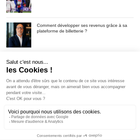
Contenu masqué de l'article... Lorem ipsum dolor sit
amet, consectetur adipiscing elit. Praesent vel tortor
Comment développer ses revenus grâce à sa
facilisis, vulputate magna at, pulvinar arcu. Maecenas
plateforme de billetterie ?
sollicitudin turpis a mauris ultrices, ac dignissim nunc
auctor. Aenean feugiat, odio in facilisis sollicitudin, augue
lectus elementum felis, ut lacinia nulla urna ac urna.
Nullam vitae est a risus dictum congue. Cras non lacus id
magna scelerisque sodales. Curabitur non fermentum
odio, vitae accumsan odio.
Pour toute demande d'information ou de désabonnement :
sav@ecofoot.fr
ACCUEIL
CGU / CGV
A PROPOS
CONTACT
COOKIES