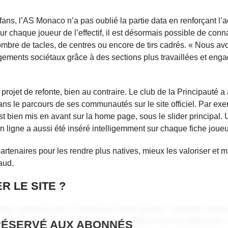
ans, l’AS Monaco n’a pas oublié la partie data en renforçant l’
ur chaque joueur de l’effectif, il est désormais possible de conn
ombre de tacles, de centres ou encore de tirs cadrés. « Nous av
gements sociétaux grâce à des sections plus travaillées et eng
rojet de refonte, bien au contraire. Le club de la Principauté a 
ans le parcours de ses communautés sur le site officiel. Par ex
est bien mis en avant sur la home page, sous le slider principal.
n ligne a aussi été inséré intelligemment sur chaque fiche joueu
artenaires pour les rendre plus natives, mieux les valoriser et m
aud.
 LE SITE ?
tur adipiscing elit. Praesent vel tortor facilisis, vulputate magna
gnissim nunc auctor. Aenean feugiat, odio in facilisis sollicitudin
RÉSERVÉ AUX ABONNÉS