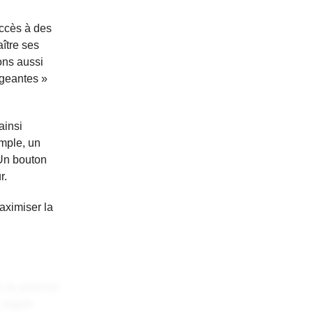
accès à des
aître ses
ons aussi
ageantes »
ainsi
emple, un
 Un bouton
r.
aximiser la
 at, pulvinar
, augue