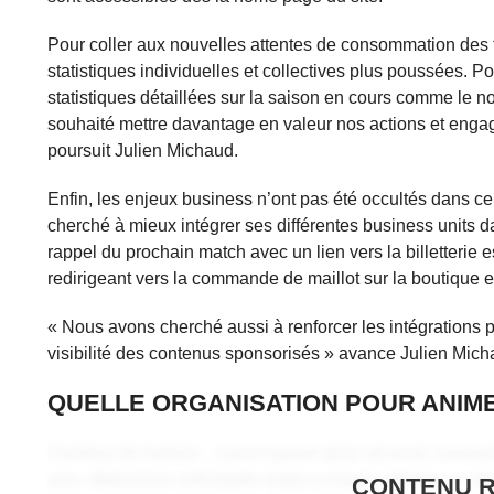
Pour coller aux nouvelles attentes de consommation des f
statistiques individuelles et collectives plus poussées. Po
statistiques détaillées sur la saison en cours comme le n
souhaité mettre davantage en valeur nos actions et enga
poursuit Julien Michaud.
Enfin, les enjeux business n’ont pas été occultés dans ce p
cherché à mieux intégrer ses différentes business units d
rappel du prochain match avec un lien vers la billetterie 
redirigeant vers la commande de maillot sur la boutique e
« Nous avons cherché aussi à renforcer les intégrations p
visibilité des contenus sponsorisés » avance Julien Mich
QUELLE ORGANISATION POUR ANIMER
Contenu de l'article... Lorem ipsum dolor sit amet, consecte
arcu. Maecenas sollicitudin turpis a mauris ultrices, ac di
CONTENU 