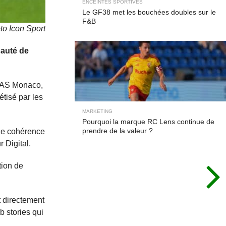
ENCEINTES SPORTIVES
Le GF38 met les bouchées doubles sur le
F&B
to Icon Sport
pauté de
 l’AS Monaco,
étisé par les
MARKETING
Pourquoi la marque RC Lens continue de
prendre de la valeur ?
une cohérence
 Digital.
tion de
t directement
 stories qui