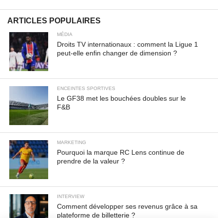
Nullam vitae est a risus dictum congue. Cras non lacus id
magna scelerisque sodales. Curabitur non fermentum
ARTICLES POPULAIRES
odio, vitae accumsan odio.
MÉDIA
Droits TV internationaux : comment la Ligue 1
peut-elle enfin changer de dimension ?
ENCEINTES SPORTIVES
Le GF38 met les bouchées doubles sur le
F&B
MARKETING
Pourquoi la marque RC Lens continue de
prendre de la valeur ?
INTERVIEW
Comment développer ses revenus grâce à sa
plateforme de billetterie ?