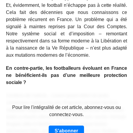
Et, évidemment, le football n’échappe pas à cette réalité.
Cela fait des décennies que nous connaissons ce
problème récurrent en France. Un problème qui a été
signalé à maintes reprises par la Cour des Comptes.
Notre système social et d’imposition – remontant
respectivement dans sa forme moderne à la Libération et
à la naissance de la Ve République – n’est plus adapté
aux mutations modernes de l’économie.
En contre-partie, les footballeurs évoluant en France
ne bénéficient-ils pas d’une meilleure protection
sociale ?
Contenu de l'article... Lorem ipsum dolor sit amet,
consectetur adipiscing elit. Praesent vel tortor facilisis,
CONTENU RÉSERVÉ AUX
Pour lire l'intégralité de cet article, abonnez-vous ou
vulputate magna at, pulvinar arcu. Maecenas sollicitudin
ABONNÉS
connectez-vous.
turpis a mauris ultrices, ac dignissim nunc auctor. Aenean
feugiat, odio in facilisis sollicitudin, augue lectus
S'abonner
elementum felis, ut lacinia nulla urna ac urna. Nullam