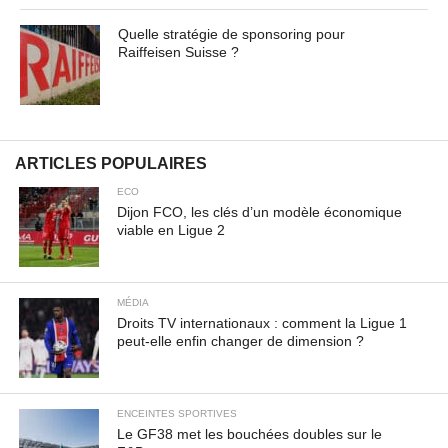
amet, consectetur adipiscing elit. Praesent vel tortor
Quelle stratégie de sponsoring pour
facilisis, vulputate magna at, pulvinar arcu. Maecenas
Raiffeisen Suisse ?
sollicitudin turpis a mauris ultrices, ac dignissim nunc
auctor. Aenean feugiat, odio in facilisis sollicitudin, augue
lectus elementum felis, ut lacinia nulla urna ac urna.
Nullam vitae est a risus dictum congue. Cras non lacus id
magna scelerisque sodales. Curabitur non fermentum
ARTICLES POPULAIRES
odio, vitae accumsan odio.
ECO
Dijon FCO, les clés d’un modèle économique
viable en Ligue 2
MÉDIA
Droits TV internationaux : comment la Ligue 1
peut-elle enfin changer de dimension ?
ENCEINTES SPORTIVES
Le GF38 met les bouchées doubles sur le