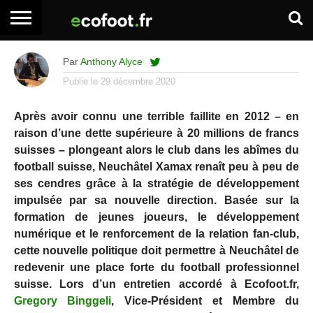
ACCUEIL
ARTICLES
ADHÉSION
SE
EMPLOI
BOITE
Par
Anthony Alyce
PREMIUM
PREMIUM
CONNECTER
À
OUTILS
Publie le
29 décembre 2020
Après avoir connu une terrible faillite en 2012 – en
raison d’une dette supérieure à 20 millions de francs
suisses – plongeant alors le club dans les abîmes du
football suisse, Neuchâtel Xamax renaît peu à peu de
ses cendres grâce à la stratégie de développement
impulsée par sa nouvelle direction. Basée sur la
formation de jeunes joueurs, le développement
numérique et le renforcement de la relation fan-club,
cette nouvelle politique doit permettre à Neuchâtel de
redevenir une place forte du football professionnel
suisse. Lors d’un entretien accordé à Ecofoot.fr,
Gregory Binggeli
, Vice-Président et Membre du