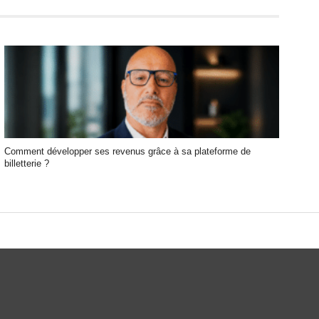
elis, ut lacinia nulla urna ac urna. Nullam vitae est a
o.
Comment développer ses revenus grâce à sa plateforme de
billetterie ?