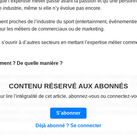
ue l’expertise métier passe avant la passion et qu’une personn
e industrie, même si elle n’y évolue pas encore.
ement proches de l’industrie du sport (entertainment, évènementi
ur les métiers de commerciaux ou de marketing.
de s’ouvrir à d’autres secteurs en mettant l’expertise métier comm
tement ? De quelle manière ?
tetur adipiscing elit. Praesent vel tortor facilisis, vulputate ma
 odio in facilisis sollicitudin, augue lectus elementum felis, ut 
CONTENU RÉSERVÉ AUX ABONNÉS
dales. Curabitur non fermentum odio, vitae accumsan odio.
ur lire l'intégralité de cet article, abonnez-vous ou connectez-vo
Praesent vel tortor facilisis, vulputate magna at, pulvinar arcu. M
sollicitudin, augue lectus elementum felis, ut lacinia nulla urna
S'abonner
 fermentum odio, vitae accumsan odio.
Déjà abonné ? Se connecter
, consectetur adipiscing elit. Praesent vel tortor facilisis, vul