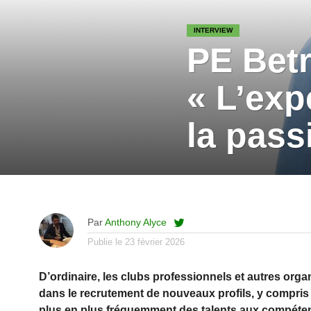
INTERVIEW
PE Bet
« L’exp
la pass
Par
Anthony Alyce
Publie le
23 février 2026
D’ordinaire, les clubs professionnels et autres org
dans le recrutement de nouveaux profils, y compris
plus en plus fréquemment des talents aux compéte