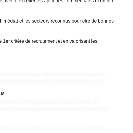
e avec d’excellentes aptitudes commerciales et un fort
el, média) et les secteurs reconnus pour être de bonnes
e 1er critère de recrutement et en valorisant les
gna at, pulvinar arcu. Maecenas sollicitudin turpis a
lacinia nulla urna ac urna. Nullam vitae est a risus
us.
aecenas sollicitudin turpis a mauris ultrices, ac
 ac urna. Nullam vitae est a risus dictum congue. Cras
putate magna at, pulvinar arcu. Maecenas sollicitudin