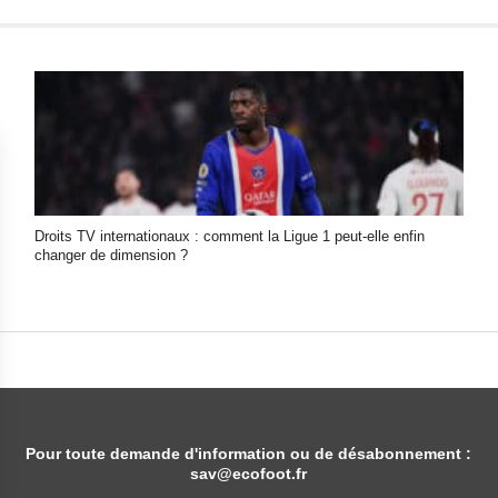
 feugiat, odio in facilisis sollicitudin, augue lectus elementum f
que sodales. Curabitur non fermentum odio, vitae accumsan odi
Droits TV internationaux : comment la Ligue 1 peut-elle enfin
changer de dimension ?
Pour toute demande d'information ou de désabonnement :
sav@ecofoot.fr