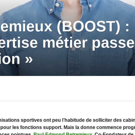
remieux (BOOST) :
ertise métier pass
ion »
anisations sportives ont peu l’habitude de solliciter des ca
 pour les fonctions support. Mais la donne commence progr
nces pointues.
Paul-Edmond Betremieux
, Co-Fondateur de