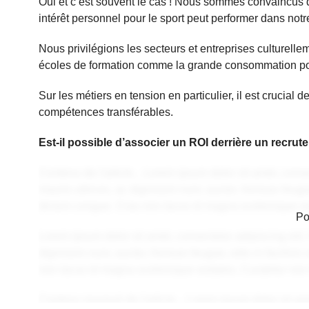
Oui et c’est souvent le cas ! Nous sommes convaincus q
intérêt personnel pour le sport peut performer dans notr
Nous privilégions les secteurs et entreprises culturell
écoles de formation comme la grande consommation po
Sur les métiers en tension en particulier, il est crucial 
compétences transférables.
Est-il possible d’associer un ROI derrière un recru
Contenu de l'article... Lorem ipsum dolor sit amet, consec
mauris ultrices, ac dignissim nunc auctor. Aenean feugiat,
dictum congue. Cras non lacus id magna scelerisque so
Po
Lorem ipsum dolor sit amet, consectetur adipiscing elit. 
dignissim nunc auctor. Aenean feugiat, odio in facilisis 
non lacus id magna scelerisque sodales. Curabitur non
Contenu masqué de l'article... Lorem ipsum dolor sit amet