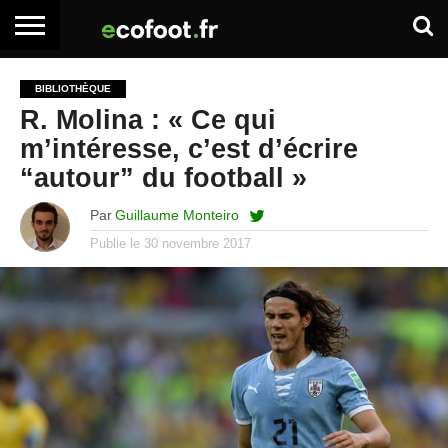
ACCUEIL
ARTICLES
ADHÉSION
SE
EMPLOI
BOITE
BIBLIOTHÈQUE
PREMIUM
PREMIUM
CONNECTER
À
R. Molina : « Ce qui
OUTILS
m’intéresse, c’est d’écrire
“autour” du football »
Par
Guillaume Monteiro
Publie le
30 novembre 2017