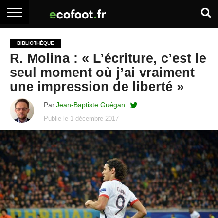
ACCUEIL
ARTICLES
ADHÉSION
SE
EMPLOI
BOITE
BIBLIOTHÈQUE
PREMIUM
PREMIUM
CONNECTER
À
R. Molina : « L’écriture, c’est le
OUTILS
seul moment où j’ai vraiment
une impression de liberté »
Par
Jean-Baptiste Guégan
Publie le
1 décembre 2017