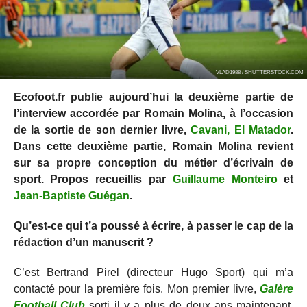
VLAD1988 / SHUTTERSTOCK.COM
Ecofoot.fr publie aujourd’hui la deuxième partie de
l’interview accordée par Romain Molina, à l’occasion
de la sortie de son dernier livre,
Cavani, El Matador
.
Dans cette deuxième partie, Romain Molina revient
sur sa propre conception du métier d’écrivain de
sport. Propos recueillis par
Guillaume Monteiro
et
Jean-Baptiste Guégan
.
Qu’est-ce qui t’a poussé à écrire, à passer le cap de la
rédaction d’un manuscrit ?
C’est Bertrand Pirel (directeur Hugo Sport) qui m’a
contacté pour la première fois. Mon premier livre,
Galère
Football Club
sorti il y a plus de deux ans maintenant,