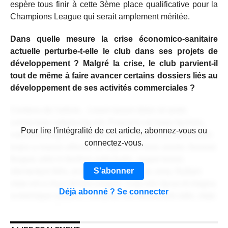
espère tous finir à cette 3ème place qualificative pour la
Champions League qui serait amplement méritée.
Dans quelle mesure la crise économico-sanitaire
actuelle perturbe-t-elle le club dans ses projets de
développement ? Malgré la crise, le club parvient-il
tout de même à faire avancer certains dossiers liés au
développement de ses activités commerciales ?
Contenu de l'article... Lorem ipsum dolor sit amet,
consectetur adipiscing elit. Praesent vel tortor facilisis,
CONTENU RÉSERVÉ AUX
Pour lire l'intégralité de cet article, abonnez-vous ou
vulputate magna at, pulvinar arcu. Maecenas sollicitudin
ABONNÉS
connectez-vous.
turpis a mauris ultrices, ac dignissim nunc auctor. Aenean
feugiat, odio in facilisis sollicitudin, augue lectus
S'abonner
elementum felis, ut lacinia nulla urna ac urna. Nullam
vitae est a risus dictum congue. Cras non lacus id magna
Déjà abonné ? Se connecter
scelerisque sodales. Curabitur non fermentum odio, vitae
accumsan odio.