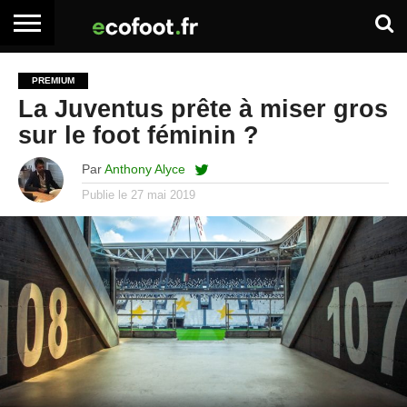
ACCUEIL
ARTICLES
ADHÉSION
SE
EMPLOI
BOITE
PREMIUM
PREMIUM
PREMIUM
CONNECTER
À
La Juventus prête à miser gros
OUTILS
sur le foot féminin ?
Par
Anthony Alyce
Publie le
27 mai 2019