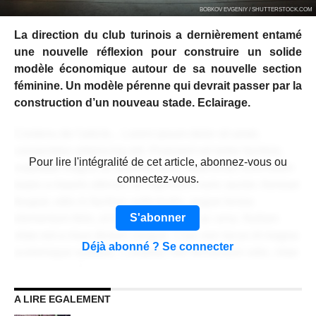
BOBKOV EVGENIY / SHUTTERSTOCK.COM
La direction du club turinois a dernièrement entamé
une nouvelle réflexion pour construire un solide
modèle économique autour de sa nouvelle section
féminine. Un modèle pérenne qui devrait passer par la
construction d’un nouveau stade. Eclairage.
Contenu de l'article... Lorem ipsum dolor sit amet,
consectetur adipiscing elit. Praesent vel tortor facilisis,
CONTENU RÉSERVÉ AUX
Pour lire l'intégralité de cet article, abonnez-vous ou
vulputate magna at, pulvinar arcu. Maecenas sollicitudin
ABONNÉS
connectez-vous.
turpis a mauris ultrices, ac dignissim nunc auctor. Aenean
feugiat, odio in facilisis sollicitudin, augue lectus
S'abonner
elementum felis, ut lacinia nulla urna ac urna. Nullam
vitae est a risus dictum congue. Cras non lacus id magna
Déjà abonné ? Se connecter
scelerisque sodales. Curabitur non fermentum odio, vitae
accumsan odio.
A LIRE EGALEMENT
Lorem ipsum dolor sit amet, consectetur adipiscing elit.