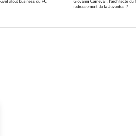
ouvel atout business du FC
Giovanni Carnevali, l’architecte du 
redressement de la Juventus ?