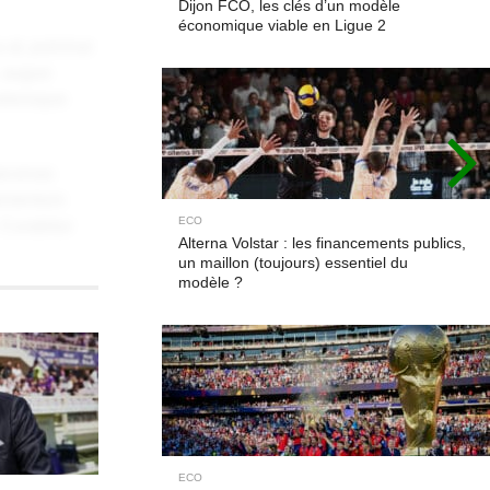
Dijon FCO, les clés d’un modèle
économique viable en Ligue 2
 at, pulvinar
, augue
elerisque
Maecenas
elementum
ECO
 Curabitur
Alterna Volstar : les financements publics,
un maillon (toujours) essentiel du
modèle ?
ate magna at,
icitudin,
agna
ECO