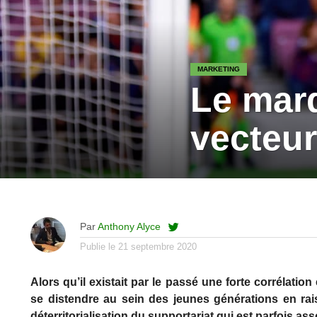
MARKETING
Le marq
vecteur
Par
Anthony Alyce
Publie le
21 septembre 2020
Alors qu’il existait par le passé une forte corrélation
se distendre au sein des jeunes générations en r
déterritorialisation du supportariat qui est parfois asso