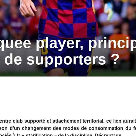
uee player, princi
 de supporters ?
 entre club supporté et attachement territorial, ce lien aura
aison d’un changement des modes de consommation du fo
ciée à la « starification » de la discipline. Décryptage.