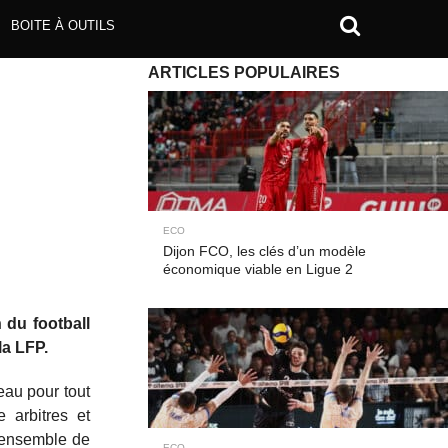
BOITE À OUTILS
ARTICLES POPULAIRES
ECO
Dijon FCO, les clés d’un modèle
économique viable en Ligue 2
 du football
la LFP.
eau pour tout
 arbitres et
l’ensemble de
ECO