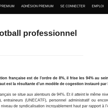
 PREMIUM
ADHÉSION PREMIUM
SE CONNECTER
EMPLOI
otball professionnel
on française est de l’ordre de 8%, il frise les 94% au sein
ut est la résultante d’un modèle de cogestion instauré par 
ançais se situe aux alentours de 94%. Et il atteint le même niv
, entraineurs (UNECATF), personnel administratif ou encore
 niveau de syndicalisation incroyablement haut par rapport à 