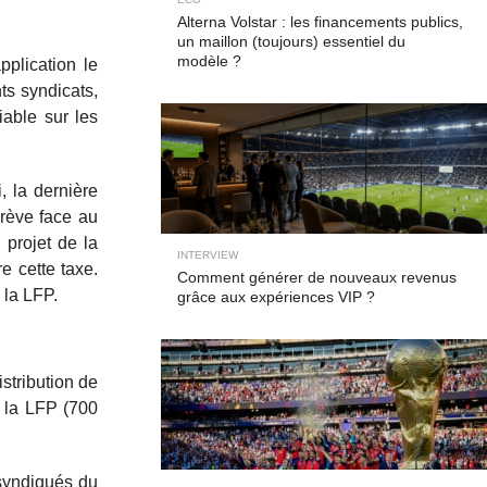
Alterna Volstar : les financements publics,
un maillon (toujours) essentiel du
modèle ?
plication le
ts syndicats,
iable sur les
, la dernière
grève face au
 projet de la
INTERVIEW
e cette taxe.
Comment générer de nouveaux revenus
 la LFP.
grâce aux expériences VIP ?
stribution de
e la LFP (700
 syndiqués du