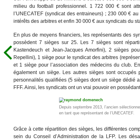
milieu du football professionnel. 1 722 000 € sont at
l’UNECATEF (syndicat des entraineurs) ; 230 000 € au s
intérêts des arbitres et enfin 30 000 € aux syndicats du st
En plus de moyens financiers, les représentants des synd
possèdent 7 sièges sur 25. Les 7 sièges sont répart
Kastendeuch et Jean-Jacques Amorfini), 2 sièges pou
Repellini), 1 siège pour le syndicat des arbitres (représ
et 1 siège pour l’association des médecins du club. E
également un siège. Les autres sièges sont occupés p
personnalités qualifiées (5 sièges dont un siège dédié a
FFF. Ainsi, les syndicats ont un vrai pouvoir en posséda
Depuis septembre 2013, l’ancien sélectionn
en tant que représentant de l’UNECATEF.
Grâce à cette répartition des sièges, les différentes co
sein du Conseil d’Administration de la LFP. Les désa