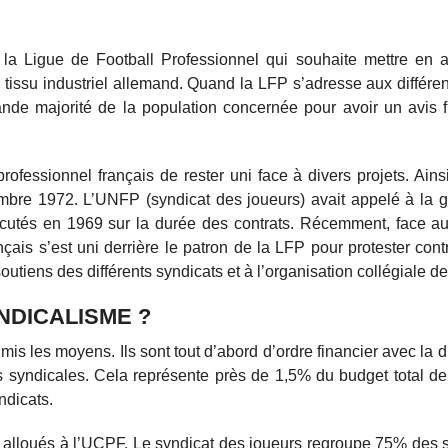
la Ligue de Football Professionnel qui souhaite mettre en ap
 tissu industriel allemand. Quand la LFP s’adresse aux différen
ande majorité de la population concernée pour avoir un avis f
fessionnel français de rester uni face à divers projets. Ainsi
mbre 1972. L’UNFP (syndicat des joueurs) avait appelé à la 
iscutés en 1969 sur la durée des contrats. Récemment, face au
çais s’est uni derrière le patron de la LFP pour protester contr
tiens des différents syndicats et à l’organisation collégiale de
NDICALISME ?
is les moyens. Ils sont tout d’abord d’ordre financier avec la di
ns syndicales. Cela représente près de 1,5% du budget total d
ndicats.
nt alloués à l’UCPF. Le syndicat des joueurs regroupe 75% des