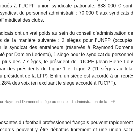
tribués à l’UCPF, union syndicale patronale. 838 000 € sont 
yndicat du personnel administratif ; 70 000 € aux syndicats 
aff médical des clubs.
icats ont un vrai poids au sein du conseil d’administration de 
is de la manière suivante : 2 sièges pour l’UNFP (occupés
r le syndicat des entraineurs (réservés à Raymond Domene
enté par Damien Ledentu), 1 siège pour le syndicat du personnel 
n plus des 7 sièges, le président de l’UCPF (Jean-Pierre Lou
ar des présidents de Ligue 1 et Ligue 2 (11 sièges au total
u président de la LFP). Enfin, un siège est accordé à un repré
nt 28% des voix (en excluant le siège accordé à l’UCPF).
eur Raymond Domenech siège au conseil d’administration de la LFP
mposantes du football professionnel français peuvent rapidement
ccords peuvent y être débattus librement et une union sacr