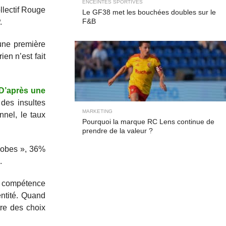
ENCEINTES SPORTIVES
llectif Rouge
Le GF38 met les bouchées doubles sur le
F&B
.
’une première
en n’est fait
D’après une
 des insultes
MARKETING
nnel, le taux
Pourquoi la marque RC Lens continue de
prendre de la valeur ?
hobes », 36%
.
sa compétence
entité. Quand
tre des choix