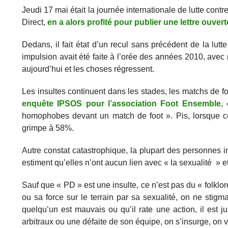
Jeudi 17 mai était la journée internationale de lutte con
Direct,
en a alors profité pour publier une lettre ouvert
Dedans, il fait état d’un recul sans précédent de la lut
impulsion avait été faite à l’orée des années 2010, avec 
aujourd’hui et les choses régressent.
Les insultes continuent dans les stades, les matchs de f
enquête IPSOS pour l’association Foot Ensemble
,
homophobes devant un match de foot ». Pis, lorsque ce 
grimpe à 58%.
Autre constat catastrophique, la plupart des personne
estiment qu’elles n’ont aucun lien avec « la sexualité » et 
Sauf que « PD » est une insulte, ce n’est pas du « folkl
ou sa force sur le terrain par sa sexualité, on ne sti
quelqu’un est mauvais ou qu’il rate une action, il est
arbitraux ou une défaite de son équipe, on s’insurge, on 