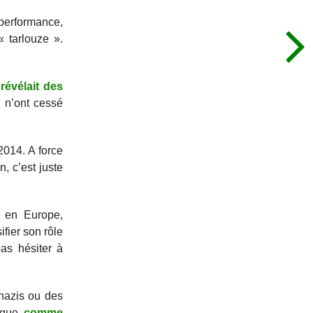
 performance,
« tarlouze ».
révélait des
 n’ont cessé
014. A force
, c’est juste
e en Europe,
fier son rôle
as hésiter à
nazis ou des
 que,
comme