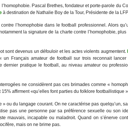
tre l’homophobie. Pascal Brethes, fondateur et porte-parole du Co
e
à destination de Nathalie Boy de la Tour, Présidente de la LFP
te contre l’homophobie dans le football professionnel. Alors qu
notamment la signature de la charte contre l’homophobie, plus ri
oot sont devenus un défouloir et les actes violents augmentent.
 « un Français amateur de football sur trois reconnait lancer
dernier pratique le football, au niveau amateur ou professio
s interrogées ne considèrent pas ces brimades comme « homop
15% affirment «qu’elles font parties du folklore footballistique »
ore » ou du langage courant. On ne caractérise pas quelqu’un, 
gmatise pas une personne par sa préférence sexuelle ou son id
 juste mauvais, incapable ou maladroit. Quand on s’énerve con
vocifère, mais on ne brime pas.