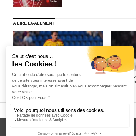
A LIRE EGALEMENT
Pourquoi la marque RC Lens continue de prendre
Droits TV int
de la valeur ?
peut-elle enf