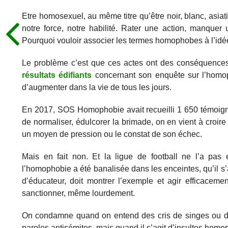
Etre homosexuel, au même titre qu’être noir, blanc, asia
notre force, notre habilité. Rater une action, manquer
Pourquoi vouloir associer les termes homophobes à l’idée 
Le problème c’est que ces actes ont des conséquences
résultats édifiants
concernant son enquête sur l’homop
d’augmenter dans la vie de tous les jours.
En 2017, SOS Homophobie avait recueilli 1 650 témoig
de normaliser, édulcorer la brimade, on en vient à croire 
un moyen de pression ou le constat de son échec.
Mais en fait non. Et la ligue de football ne l’a pa
l’homophobie a été banalisée dans les enceintes, qu’il s’
d’éducateur, doit montrer l’exemple et agir efficacem
sanctionner, même lourdement.
On condamne quand on entend des cris de singes ou des
paroles antisémites, mais quand il s’agit d’insultes homo