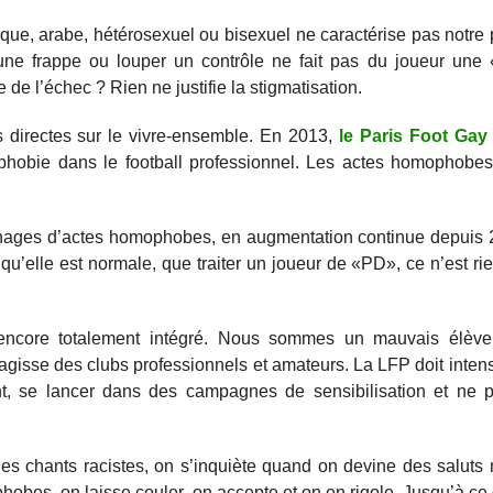
tique, arabe, hétérosexuel ou bisexuel ne caractérise pas notre
 une frappe ou louper un contrôle ne fait pas du joueur une 
de l’échec ? Rien ne justifie la stigmatisation.
 directes sur le vivre-ensemble. En 2013,
le Paris Foot Gay 
hobie dans le football professionnel. Les actes homophobes
nages d’actes homophobes, en augmentation continue depuis 2
qu’elle est normale, que traiter un joueur de «PD», ce n’est rien
s encore totalement intégré. Nous sommes un mauvais élèv
agisse des clubs professionnels et amateurs. La LFP doit intensi
ent, se lancer dans des campagnes de sensibilisation et ne p
 chants racistes, on s’inquiète quand on devine des saluts 
phobes, on laisse couler, on accepte et on en rigole. Jusqu’à ce