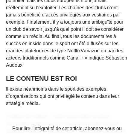
potentiel mais les clubs européens n’ont jamais
réellement su l’exploiter. Les chaînes des clubs n’ont
jamais bénéficié d’accès privilégiés aux vestiaires par
exemple. Finalement, il y a toujours une ambiguïté pour
un club de savoir jusqu’à quel point il doit se considérer
comme un média. Au final, tous les documentaires à
succès en inside dans le sport ont été diffusés sur les
grandes plateformes de type Netflix/Amazon ou par des
acteurs traditionnels comme Canal + » indique Sébastien
Audoux.
LE CONTENU EST ROI
Il existe néanmoins dans le sport des exemples
d’organisations qui ont privilégié le contenu dans leur
stratégie média.
Contenu de l'article... Lorem ipsum dolor sit amet,
consectetur adipiscing elit. Praesent vel tortor facilisis,
CONTENU RÉSERVÉ AUX
Pour lire l'intégralité de cet article, abonnez-vous ou
vulputate magna at, pulvinar arcu. Maecenas sollicitudin
ABONNÉS