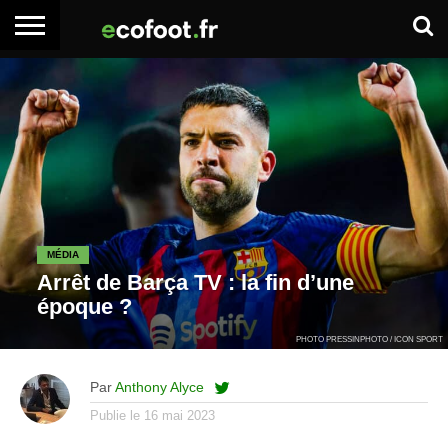
ACCUEIL
ARTICLES
ADHÉSION
SE
EMPLOI
BOITE
PREMIUM
PREMIUM
CONNECTER
À
OUTILS
MÉDIA
Arrêt de Barça TV : la fin d’une
époque ?
PHOTO PRESSINPHOTO / ICON SPORT
Par
Anthony Alyce
Publie le
16 mai 2023