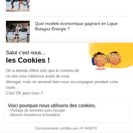
Contenu masqué de l'article... Lorem ipsum dolor sit
amet, consectetur adipiscing elit. Praesent vel tortor
Quel modèle économique gagnant en Ligue
facilisis, vulputate magna at, pulvinar arcu. Maecenas
Butagaz Energie ?
sollicitudin turpis a mauris ultrices, ac dignissim nunc
auctor. Aenean feugiat, odio in facilisis sollicitudin, augue
lectus elementum felis, ut lacinia nulla urna ac urna.
Nullam vitae est a risus dictum congue. Cras non lacus id
magna scelerisque sodales. Curabitur non fermentum
odio, vitae accumsan odio.
Pour toute demande d'information ou de désabonnement :
sav@ecofoot.fr
ACCUEIL
CGU / CGV
A PROPOS
CONTACT
COOKIES