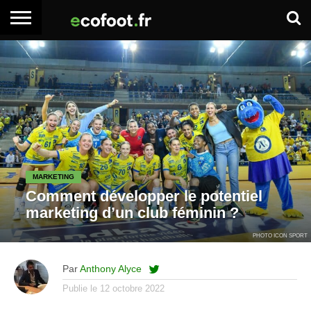
ACCUEIL
ARTICLES
ADHÉSION
SE
EMPLOI
BOITE
PREMIUM
PREMIUM
CONNECTER
À
OUTILS
MARKETING
Comment développer le potentiel
marketing d’un club féminin ?
PHOTO ICON SPORT
Par
Anthony Alyce
Publie le
12 octobre 2022