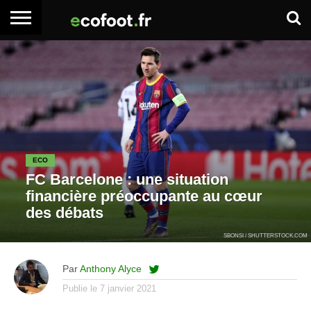
ACCUEIL
ARTICLES
ADHÉSION
SE
EMPLOI
BOITE
PREMIUM
PREMIUM
CONNECTER
À
OUTILS
ECO
FC Barcelone : une situation
financière préoccupante au cœur
des débats
SBONSI / SHUTTERSTOCK.COM
Par
Anthony Alyce
Publie le
7 janvier 2021