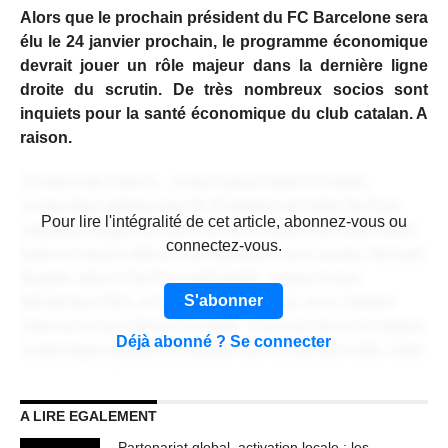
Alors que le prochain président du FC Barcelone sera
élu le 24 janvier prochain, le programme économique
devrait jouer un rôle majeur dans la dernière ligne
droite du scrutin. De très nombreux socios sont
inquiets pour la santé économique du club catalan. A
raison.
Contenu de l'article... Lorem ipsum dolor sit amet,
consectetur adipiscing elit. Praesent vel tortor facilisis,
CONTENU RÉSERVÉ AUX
Pour lire l'intégralité de cet article, abonnez-vous ou
vulputate magna at, pulvinar arcu. Maecenas sollicitudin
ABONNÉS
connectez-vous.
turpis a mauris ultrices, ac dignissim nunc auctor. Aenean
feugiat, odio in facilisis sollicitudin, augue lectus
S'abonner
elementum felis, ut lacinia nulla urna ac urna. Nullam
vitae est a risus dictum congue. Cras non lacus id magna
Déjà abonné ? Se connecter
scelerisque sodales. Curabitur non fermentum odio, vitae
accumsan odio.
A LIRE EGALEMENT
Lorem ipsum dolor sit amet, consectetur adipiscing elit.
Praesent vel tortor facilisis, vulputate magna at, pulvinar
Partenariat global, activation locale : les