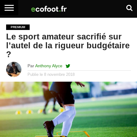
ACCUEIL
ARTICLES
ADHÉSION
SE
EMPLOI
BOITE
PREMIUM
PREMIUM
PREMIUM
CONNECTER
À
Le sport amateur sacrifié sur
OUTILS
l’autel de la rigueur budgétaire
?
Par
Anthony Alyce
Publie le
8 novembre 2018