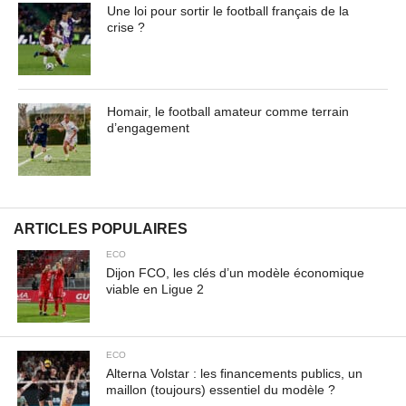
urna ac urna. Nullam vitae est a risus dictum congue.
Une loi pour sortir le football français de la
crise ?
Cras non lacus id magna scelerisque sodales. Curabitur
non fermentum odio, vitae accumsan odio.
Contenu masqué de l'article... Lorem ipsum dolor sit
Homair, le football amateur comme terrain
amet, consectetur adipiscing elit. Praesent vel tortor
d’engagement
facilisis, vulputate magna at, pulvinar arcu. Maecenas
sollicitudin turpis a mauris ultrices, ac dignissim nunc
auctor. Aenean feugiat, odio in facilisis sollicitudin, augue
lectus elementum felis, ut lacinia nulla urna ac urna.
Nullam vitae est a risus dictum congue. Cras non lacus id
ARTICLES POPULAIRES
magna scelerisque sodales. Curabitur non fermentum
ECO
odio, vitae accumsan odio.
Dijon FCO, les clés d’un modèle économique
viable en Ligue 2
ECO
Alterna Volstar : les financements publics, un
maillon (toujours) essentiel du modèle ?