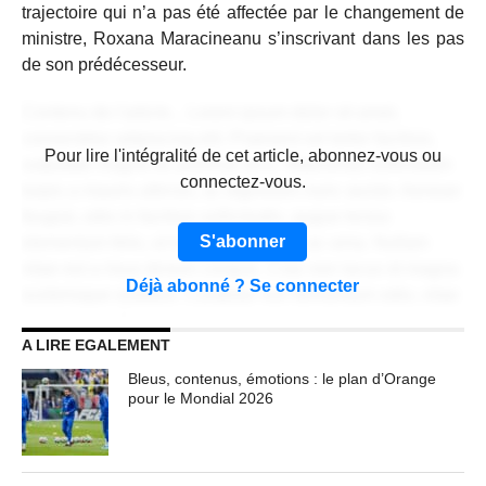
trajectoire qui n’a pas été affectée par le changement de
ministre, Roxana Maracineanu s’inscrivant dans les pas
de son prédécesseur.
Contenu de l'article... Lorem ipsum dolor sit amet,
consectetur adipiscing elit. Praesent vel tortor facilisis,
CONTENU RÉSERVÉ AUX
Pour lire l'intégralité de cet article, abonnez-vous ou
vulputate magna at, pulvinar arcu. Maecenas sollicitudin
ABONNÉS
connectez-vous.
turpis a mauris ultrices, ac dignissim nunc auctor. Aenean
feugiat, odio in facilisis sollicitudin, augue lectus
S'abonner
elementum felis, ut lacinia nulla urna ac urna. Nullam
vitae est a risus dictum congue. Cras non lacus id magna
Déjà abonné ? Se connecter
scelerisque sodales. Curabitur non fermentum odio, vitae
accumsan odio.
A LIRE EGALEMENT
Lorem ipsum dolor sit amet, consectetur adipiscing elit.
Bleus, contenus, émotions : le plan d’Orange
Praesent vel tortor facilisis, vulputate magna at, pulvinar
pour le Mondial 2026
arcu. Maecenas sollicitudin turpis a mauris ultrices, ac
dignissim nunc auctor. Aenean feugiat, odio in facilisis
sollicitudin, augue lectus elementum felis, ut lacinia nulla