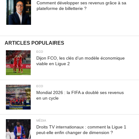
Comment développer ses revenus grâce à sa
facilisis, vulputate magna at, pulvinar arcu. Maecenas
plateforme de billetterie ?
sollicitudin turpis a mauris ultrices, ac dignissim nunc
auctor. Aenean feugiat, odio in facilisis sollicitudin, augue
lectus elementum felis, ut lacinia nulla urna ac urna.
Nullam vitae est a risus dictum congue. Cras non lacus id
magna scelerisque sodales. Curabitur non fermentum
ARTICLES POPULAIRES
odio, vitae accumsan odio.
ECO
Dijon FCO, les clés d’un modèle économique
viable en Ligue 2
ECO
Mondial 2026 : la FIFA a doublé ses revenus
en un cycle
MÉDIA
Droits TV internationaux : comment la Ligue 1
peut-elle enfin changer de dimension ?