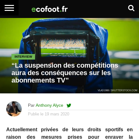
ACCUEIL
ARTICLES
ADHÉSION
SE
EMPLOI
BOITE
PREMIUM
PREMIUM
CONNECTER
À
OUTILS
INTERVIEW
“La suspension des compétitions
aura des conséquences sur les
abonnements TV”
VLAD1988 / SHUTTERSTOCK.COM
Par
Anthony Alyce
Publie le
19 mars 2020
Actuellement privées de leurs droits sportifs en
raison des mesures prises pour enrayer la