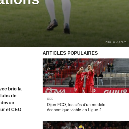
PHOTO JOINLY
ARTICLES POPULAIRES
vec brio la
clubs de
ECO
 devoir
Dijon FCO, les clés d’un modèle
eur et CEO
économique viable en Ligue 2