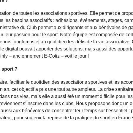
rs ?
nation de toutes les associations sportives. Elle permet de prop
tous les besoins associatifs : adhésions, événements, stages, c
inistrative du Club permet aux dirigeants et aux bénévoles de g
r leur passion pour le sport. Notre équipe est composée de col
epuis longtemps et au quotidien les défis de la vie associative.
le digital pouvait apporter des solutions, mais aussi des opport
inly – anciennement E-Cotiz – voit le jour !
 sport ?
aire, faciliter le quotidien des associations sportives et les ac
an, cet objectif a pris une tout autre ampleur. La crise sanitair
ns nos vies, mais elle a aussi été un moment difficile pour les
s reviennent s’inscrire dans les clubs. Nous proposons donc un ou
met aussi aux bénévoles de concentrer leur temps sur l’essentiel :
mateur, pour soutenir la reprise de la pratique du sport en France