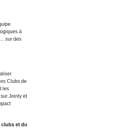
quipe
gogiques à
s… sur des
aliser
 des Clubs de
t les
sur Joinly et
mpact
 clubs et du