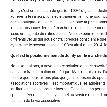
Pouvez-vous présenter Joinly, son histoire, ses valeu
Joinly c’est une solution de gestion 100% digitale à desti
adhérents les inscriptions et le paiement en ligne pour 
dons, boutiques en ligne… Digitaliser toute la partie adm
temps dans toutes leurs démarches et de se concentrer su
issus en majorité du milieu sportif. Nous expérimentons d
différents vécus qui nous ont fait prendre conscience que 
dynamiser le secteur associatif. C’est ainsi qu’en 2014 Jo
Quel est le positionnement de Joinly sur le marché du
Nous souhaitons, à travers notre solution et notre savoir-f
dans leur transformation numérique. Mais depuis plus d’un 
montré que nous avions plus que jamais besoin du sport da
associations sportives. Il est important que les adhérent
faciliter les inscriptions sur internet. Cette solution per
sport et créer du lien. Joinly se met au service du sport a
maintien de la vie associative