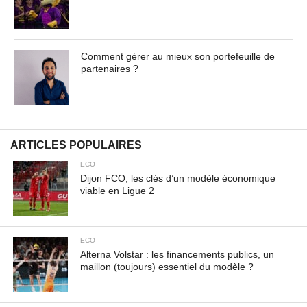
Contenu masqué de l'article... Lorem ipsum dolor sit
amet, consectetur adipiscing elit. Praesent vel tortor
Comment gérer au mieux son portefeuille de
facilisis, vulputate magna at, pulvinar arcu. Maecenas
partenaires ?
sollicitudin turpis a mauris ultrices, ac dignissim nunc
auctor. Aenean feugiat, odio in facilisis sollicitudin, augue
lectus elementum felis, ut lacinia nulla urna ac urna.
Nullam vitae est a risus dictum congue. Cras non lacus id
magna scelerisque sodales. Curabitur non fermentum
ARTICLES POPULAIRES
odio, vitae accumsan odio.
ECO
Dijon FCO, les clés d’un modèle économique
viable en Ligue 2
ECO
Alterna Volstar : les financements publics, un
maillon (toujours) essentiel du modèle ?