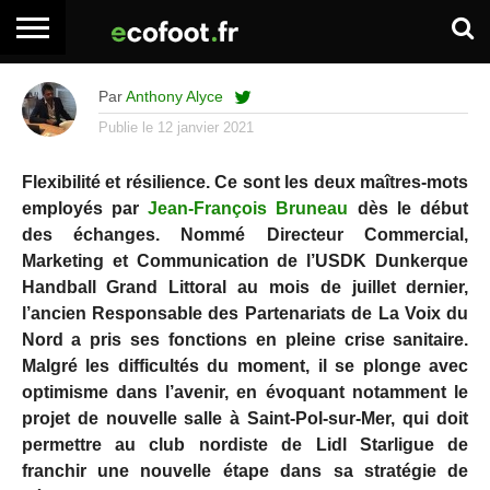
ACCUEIL
ARTICLES
ADHÉSION
SE
EMPLOI
BOITE
Par
Anthony Alyce
PREMIUM
PREMIUM
CONNECTER
À
OUTILS
Publie le
12 janvier 2021
Flexibilité et résilience. Ce sont les deux maîtres-mots
employés par
Jean-François Bruneau
dès le début
des échanges. Nommé Directeur Commercial,
Marketing et Communication de l’USDK Dunkerque
Handball Grand Littoral au mois de juillet dernier,
l’ancien Responsable des Partenariats de La Voix du
Nord a pris ses fonctions en pleine crise sanitaire.
Malgré les difficultés du moment, il se plonge avec
optimisme dans l’avenir, en évoquant notamment le
projet de nouvelle salle à Saint-Pol-sur-Mer, qui doit
permettre au club nordiste de Lidl Starligue de
franchir une nouvelle étape dans sa stratégie de