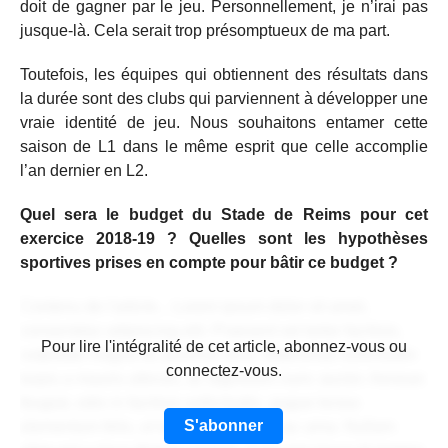
doit de gagner par le jeu. Personnellement, je n’irai pas
jusque-là. Cela serait trop présomptueux de ma part.
Toutefois, les équipes qui obtiennent des résultats dans
la durée sont des clubs qui parviennent à développer une
vraie identité de jeu. Nous souhaitons entamer cette
saison de L1 dans le même esprit que celle accomplie
l’an dernier en L2.
Quel sera le budget du Stade de Reims pour cet
exercice 2018-19 ? Quelles sont les hypothèses
sportives prises en compte pour bâtir ce budget ?
Contenu de l'article... Lorem ipsum dolor sit amet,
consectetur adipiscing elit. Praesent vel tortor facilisis,
CONTENU RÉSERVÉ AUX
Pour lire l'intégralité de cet article, abonnez-vous ou
vulputate magna at, pulvinar arcu. Maecenas sollicitudin
ABONNÉS
connectez-vous.
turpis a mauris ultrices, ac dignissim nunc auctor. Aenean
feugiat, odio in facilisis sollicitudin, augue lectus
S'abonner
elementum felis, ut lacinia nulla urna ac urna. Nullam