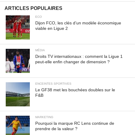
Nullam vitae est a risus dictum congue. Cras non lacus id
magna scelerisque sodales. Curabitur non fermentum
ARTICLES POPULAIRES
odio, vitae accumsan odio.
ECO
Dijon FCO, les clés d’un modèle économique
viable en Ligue 2
MÉDIA
Droits TV internationaux : comment la Ligue 1
peut-elle enfin changer de dimension ?
ENCEINTES SPORTIVES
Le GF38 met les bouchées doubles sur le
F&B
MARKETING
Pourquoi la marque RC Lens continue de
prendre de la valeur ?