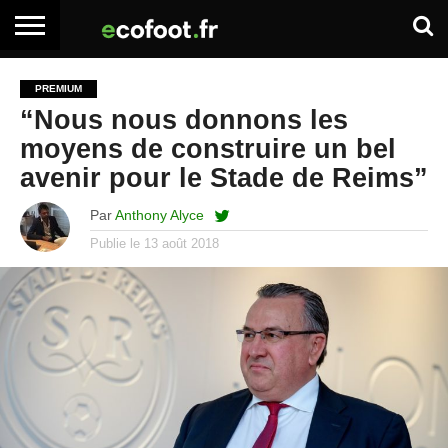
ACCUEIL
ARTICLES
ADHÉSION
SE
EMPLOI
BOITE
PREMIUM
PREMIUM
PREMIUM
CONNECTER
À
“Nous nous donnons les
OUTILS
moyens de construire un bel
avenir pour le Stade de Reims”
Par
Anthony Alyce
Publie le
13 août 2018