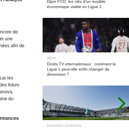
Dijon FCO, les clés d’un modèle
économique viable en Ligue 2
encore de
uer une
nnées afin de
MÉDIA
Droits TV internationaux : comment la
Ligue 1 peut-elle enfin changer de
dimension ?
car les
des futurs
sanova,
aine du
formances
ENCEINTES SPORTIVES