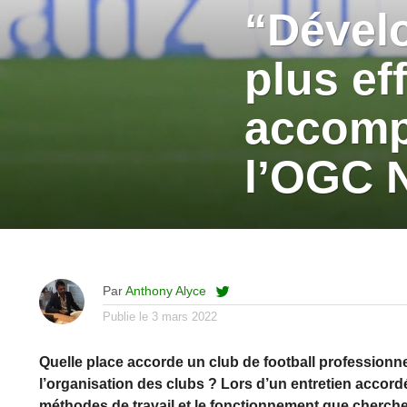
“Dévelo
plus ef
accomp
l’OGC 
Par
Anthony Alyce
Publie le
3 mars 2022
Quelle place accorde un club de football professionnel
l’organisation des clubs ? Lors d’un entretien accordé
méthodes de travail et le fonctionnement que cherche 