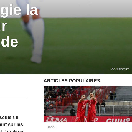
gie la
r
 de
ICON SPORT
ARTICLES POPULAIRES
cule-t-il
ent sur les
ECO
t l’analyse