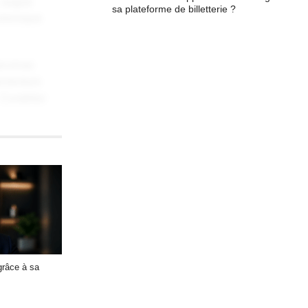
, augue
sa plateforme de billetterie ?
elerisque
Maecenas
elementum
 Curabitur
ate magna at,
icitudin,
agna
râce à sa