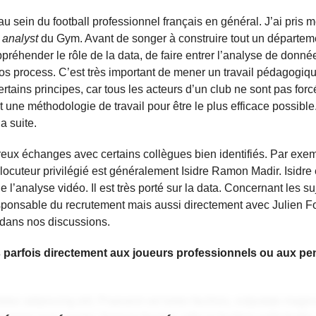
 sein du football professionnel français en général. J’ai pris m
 analyst
du Gym. Avant de songer à construire tout un départe
appréhender le rôle de la data, de faire entrer l’analyse de donn
s process. C’est très important de mener un travail pédagogiqu
rtains principes, car tous les acteurs d’un club ne sont pas for
nt une méthodologie de travail pour être le plus efficace possible. 
a suite.
breux échanges avec certains collègues bien identifiés. Par exe
rlocuteur privilégié est généralement Isidre Ramon Madir. Isidre 
l’analyse vidéo. Il est très porté sur la data. Concernant les su
sponsable du recrutement mais aussi directement avec Julien Fo
e dans nos discussions.
 parfois directement aux joueurs professionnels ou aux pe
tur adipiscing elit. Praesent vel tortor facilisis, vulputate magna