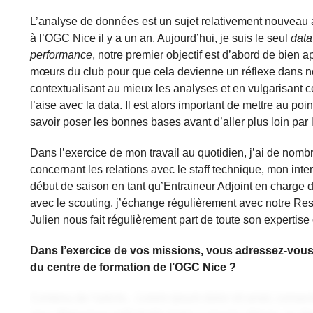
L’analyse de données est un sujet relativement nouveau au
à l’OGC Nice il y a un an. Aujourd’hui, je suis le seul
data
performance
, notre premier objectif est d’abord de bien 
mœurs du club pour que cela devienne un réflexe dans no
contextualisant au mieux les analyses et en vulgarisant ce
l’aise avec la data. Il est alors important de mettre au poi
savoir poser les bonnes bases avant d’aller plus loin par l
Dans l’exercice de mon travail au quotidien, j’ai de nom
concernant les relations avec le staff technique, mon inte
début de saison en tant qu’Entraineur Adjoint en charge de 
avec le scouting, j’échange régulièrement avec notre Re
Julien nous fait régulièrement part de toute son expertis
Dans l’exercice de vos missions, vous adressez-vous
du centre de formation de l’OGC Nice ?
Contenu de l'article... Lorem ipsum dolor sit amet, consecte