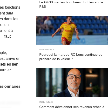
Le GF38 met les bouchées doubles sur le
F&B
es fonctions
ment
data
ées dans les
e, en
cément à
Il faut
MARKETING
mple,
Pourquoi la marque RC Lens continue de
est arrivé en
prendre de la valeur ?
jets en lien
urnier.
nsionnaires
INTERVIEW
 at, pulvinar
Comment développer ses revenus grâce à