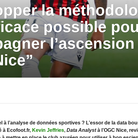
pper la méthodolo
ficace possible pou
agner l’ascension
Nice”
 à l’analyse de données sportives ? L’essor de la data bous
 à Ecofoot.fr,
Kevin Jeffries
,
Data Analyst
à l’OGC Nice, revi
à mettre en place le club azuréen pour utiliser à bon escien