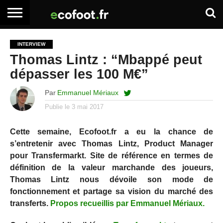
ACCUEIL
ARTICLES
ADHÉSION
SE
EMPLOI
BOITE
INTERVIEW
PREMIUM
PREMIUM
CONNECTER
À
Thomas Lintz : “Mbappé peut
OUTILS
dépasser les 100 M€”
Par
Emmanuel Mériaux
Publie le
3 mai 2017
Cette semaine, Ecofoot.fr a eu la chance de
s’entretenir avec Thomas Lintz, Product Manager
pour Transfermarkt. Site de référence en termes de
définition de la valeur marchande des joueurs,
Thomas Lintz nous dévoile son mode de
fonctionnement et partage sa vision du marché des
transferts.
Propos recueillis par Emmanuel Mériaux.