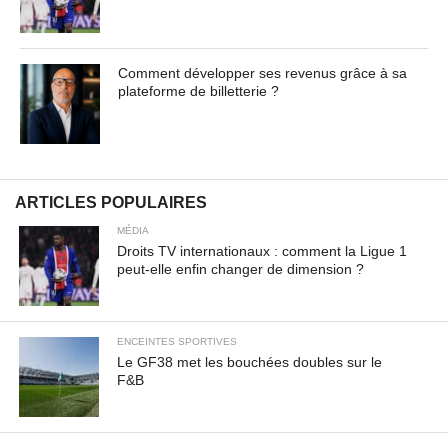
Contenu masqué de l'article... Lorem ipsum dolor sit
amet, consectetur adipiscing elit. Praesent vel tortor
Comment développer ses revenus grâce à sa
facilisis, vulputate magna at, pulvinar arcu. Maecenas
plateforme de billetterie ?
sollicitudin turpis a mauris ultrices, ac dignissim nunc
auctor. Aenean feugiat, odio in facilisis sollicitudin, augue
lectus elementum felis, ut lacinia nulla urna ac urna.
Nullam vitae est a risus dictum congue. Cras non lacus id
magna scelerisque sodales. Curabitur non fermentum
ARTICLES POPULAIRES
odio, vitae accumsan odio.
MÉDIA
Droits TV internationaux : comment la Ligue 1
peut-elle enfin changer de dimension ?
ENCEINTES SPORTIVES
Le GF38 met les bouchées doubles sur le
F&B