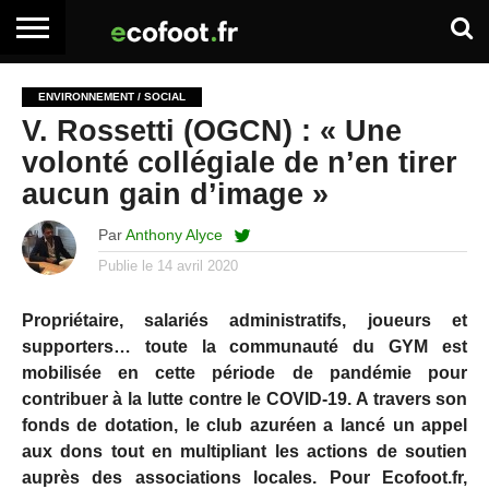
ACCUEIL
ARTICLES
ADHÉSION
SE
EMPLOI
BOITE
ENVIRONNEMENT / SOCIAL
PREMIUM
PREMIUM
CONNECTER
À
V. Rossetti (OGCN) : « Une
OUTILS
volonté collégiale de n’en tirer
aucun gain d’image »
Par
Anthony Alyce
Publie le
14 avril 2020
Propriétaire, salariés administratifs, joueurs et
supporters… toute la communauté du GYM est
mobilisée en cette période de pandémie pour
contribuer à la lutte contre le COVID-19. A travers son
fonds de dotation, le club azuréen a lancé un appel
aux dons tout en multipliant les actions de soutien
auprès des associations locales. Pour Ecofoot.fr,