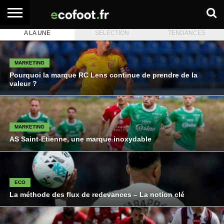
A LA UNE
SELECTION
TENDANCES
ACCUEIL
ARTICLES
ADHÉSION
SE
EMPLOI
BOITE
PREMIUM
PREMIUM
CONNECTER
À
OUTILS
MARKETING
Pourquoi la marque RC Lens continue de prendre de la
valeur ?
MARKETING
AS Saint-Etienne, une marque inoxydable
ECO
La méthode des flux de redevances – La notion clé